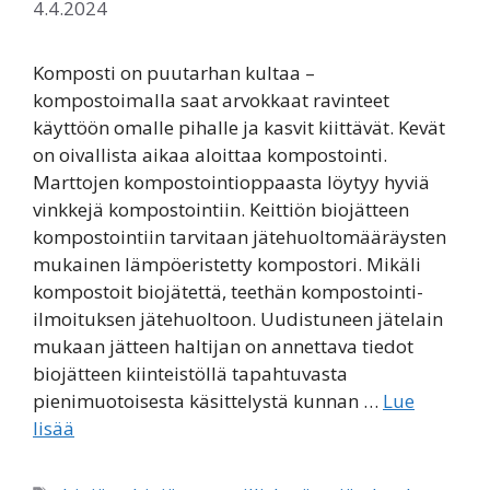
4.4.2024
Komposti on puutarhan kultaa –
kompostoimalla saat arvokkaat ravinteet
käyttöön omalle pihalle ja kasvit kiittävät. Kevät
on oivallista aikaa aloittaa kompostointi.
Marttojen kompostointioppaasta löytyy hyviä
vinkkejä kompostointiin. Keittiön biojätteen
kompostointiin tarvitaan jätehuoltomääräysten
mukainen lämpöeristetty kompostori. Mikäli
kompostoit biojätettä, teethän kompostointi-
ilmoituksen jätehuoltoon. Uudistuneen jätelain
mukaan jätteen haltijan on annettava tiedot
biojätteen kiinteistöllä tapahtuvasta
pienimuotoisesta käsittelystä kunnan …
Lue
lisää