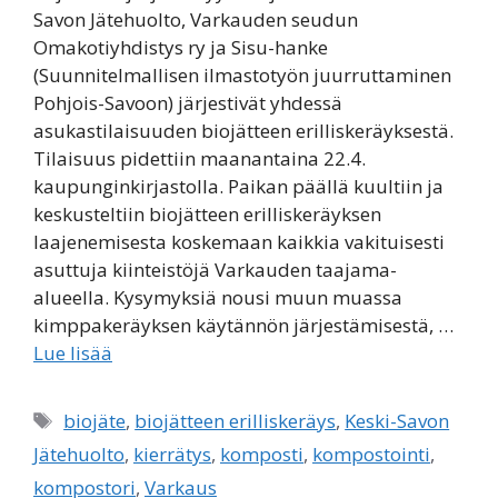
Savon Jätehuolto, Varkauden seudun
Omakotiyhdistys ry ja Sisu-hanke
(Suunnitelmallisen ilmastotyön juurruttaminen
Pohjois-Savoon) järjestivät yhdessä
asukastilaisuuden biojätteen erilliskeräyksestä.
Tilaisuus pidettiin maanantaina 22.4.
kaupunginkirjastolla. Paikan päällä kuultiin ja
keskusteltiin biojätteen erilliskeräyksen
laajenemisesta koskemaan kaikkia vakituisesti
asuttuja kiinteistöjä Varkauden taajama-
alueella. Kysymyksiä nousi muun muassa
kimppakeräyksen käytännön järjestämisestä, …
Lue lisää
Avainsanat
biojäte
,
biojätteen erilliskeräys
,
Keski-Savon
Jätehuolto
,
kierrätys
,
komposti
,
kompostointi
,
kompostori
,
Varkaus