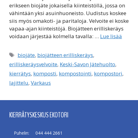
erikseen biojäte jokaisella kiinteistöllä, jossa on
vähintään yksi asuinhuoneisto. Uudistus koskee
siis myös omakoti- ja paritaloja. Velvoite ei koske
vapaa-ajan kiinteistöjä. Biojätteen erilliskeräys
voidaan järjestää kolmella tavalla: …
Lue lisää
Avainsanat
biojäte
,
biojätteen erilliskeräys
,
erilliskeräysvelvoite
,
Keski-Savon Jätehuolto
,
kierrätys
,
komposti
,
kompostointi
,
kompostori
,
lajittelu
,
Varkaus
KIERRÄTYSKESKUS EKOTORI
Puhelin:
044 444 2661