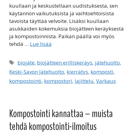
kuullaan ja keskustellaan uudistuksesta, sen
käytännön vaikutuksista ja vaihtoehtoisista
tavoista täyttää velvoite. Lisäksi kuullaan
asukkaiden kokemuksia biojätteen keräyksestä
ja kompostoinnista. Paikan päällä voi myös
tehdä …
Lue lisää
Avainsanat
biojäte
,
biojätteen erilliskeräys
,
jätehuolto
,
Keski-Savon Jätehuolto
,
kierrätys
,
komposti
,
kompostointi
,
kompostori
,
lajittelu
,
Varkaus
Kompostointi kannattaa – muista
tehdä kompostointi-ilmoitus