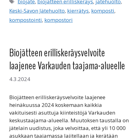
Avainsanat
biojäte
,
biojätteen erilliskeräys
,
jätehuolto
,
Keski-Savon Jätehuolto
,
kierrätys
,
komposti
,
kompostointi
,
kompostori
Biojätteen erilliskeräysvelvoite
laajenee Varkauden taajama-alueelle
4.3.2024
Biojätteen erilliskeräysvelvoite laajenee
heinäkuussa 2024 koskemaan kaikkia
vakituisesti asuttuja kiinteistöjä Varkauden
keskustaajama-alueella. Muutoksen taustalla on
jätelain uudistus, joka velvoittaa, että yli 10 000
asukkaan taajamassa lajitellaan ja kerätään