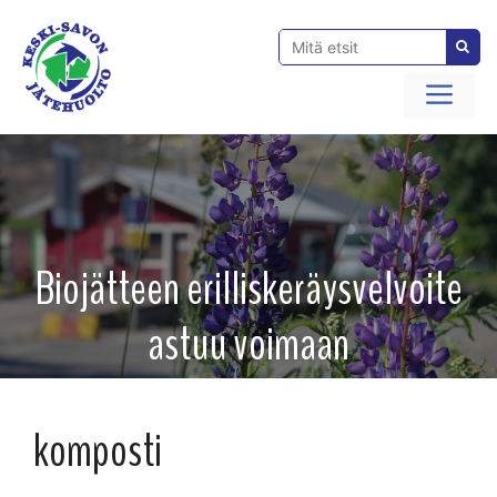
Siirry
sisältöön
Val
Biojätteen erilliskeräysvelvoite
astuu voimaan
komposti