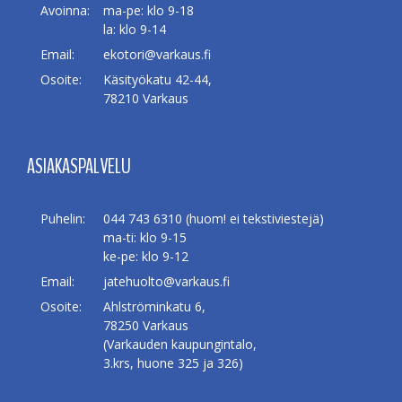
Avoinna:
ma-pe: klo 9-18
la: klo 9-14
Email:
ekotori@varkaus.fi
Osoite:
Käsityökatu 42-44,
78210 Varkaus
ASIAKASPALVELU
Puhelin:
044 743 6310 (huom! ei tekstiviestejä)
ma-ti: klo 9-15
ke-pe: klo 9-12
Email:
jatehuolto@varkaus.fi
Osoite:
Ahlströminkatu 6,
78250 Varkaus
(Varkauden kaupungintalo,
3.krs, huone 325 ja 326)