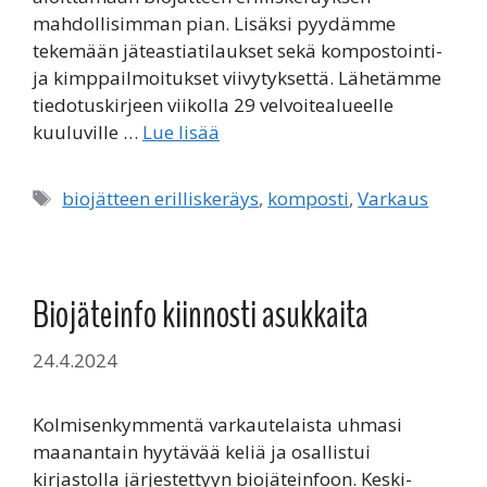
mahdollisimman pian. Lisäksi pyydämme
tekemään jäteastiatilaukset sekä kompostointi-
ja kimppailmoitukset viivytyksettä. Lähetämme
tiedotuskirjeen viikolla 29 velvoitealueelle
kuuluville …
Lue lisää
Avainsanat
biojätteen erilliskeräys
,
komposti
,
Varkaus
Biojäteinfo kiinnosti asukkaita
24.4.2024
Kolmisenkymmentä varkautelaista uhmasi
maanantain hyytävää keliä ja osallistui
kirjastolla järjestettyyn biojäteinfoon. Keski-