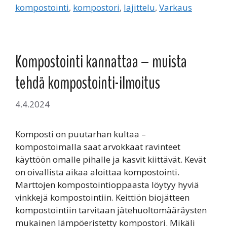
kompostointi
,
kompostori
,
lajittelu
,
Varkaus
Kompostointi kannattaa – muista
tehdä kompostointi-ilmoitus
4.4.2024
Komposti on puutarhan kultaa –
kompostoimalla saat arvokkaat ravinteet
käyttöön omalle pihalle ja kasvit kiittävät. Kevät
on oivallista aikaa aloittaa kompostointi.
Marttojen kompostointioppaasta löytyy hyviä
vinkkejä kompostointiin. Keittiön biojätteen
kompostointiin tarvitaan jätehuoltomääräysten
mukainen lämpöeristetty kompostori. Mikäli