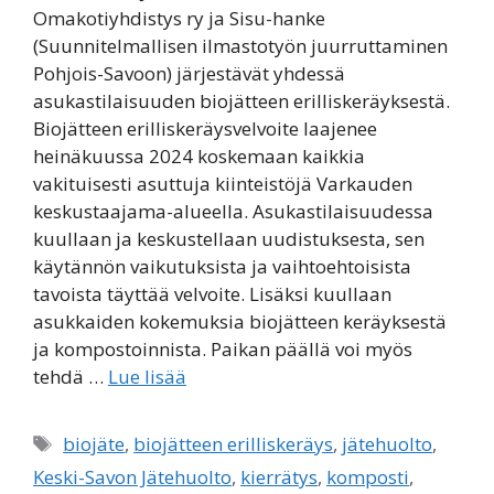
Omakotiyhdistys ry ja Sisu-hanke
(Suunnitelmallisen ilmastotyön juurruttaminen
Pohjois-Savoon) järjestävät yhdessä
asukastilaisuuden biojätteen erilliskeräyksestä.
Biojätteen erilliskeräysvelvoite laajenee
heinäkuussa 2024 koskemaan kaikkia
vakituisesti asuttuja kiinteistöjä Varkauden
keskustaajama-alueella. Asukastilaisuudessa
kuullaan ja keskustellaan uudistuksesta, sen
käytännön vaikutuksista ja vaihtoehtoisista
tavoista täyttää velvoite. Lisäksi kuullaan
asukkaiden kokemuksia biojätteen keräyksestä
ja kompostoinnista. Paikan päällä voi myös
tehdä …
Lue lisää
Avainsanat
biojäte
,
biojätteen erilliskeräys
,
jätehuolto
,
Keski-Savon Jätehuolto
,
kierrätys
,
komposti
,