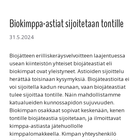
Biokimppa-astiat sijoitetaan tontille
31.5.2024
Biojätteen erilliskeräysvelvoitteen laajentuessa
usean kiinteistön yhteiset biojäteastiat eli
biokimpat ovat yleistyneet. Astioiden sijoittelu
herättää toisinaan kysymyksiä. Biojäteastioita ei
voi sijoitella kadun reunaan, vaan biojäteastiat
tulee sijoittaa tontille. Näin mahdollistamme
katualueiden kunnossapidon sujuvuuden.
Biokimpan osakkaat sopivat keskenään, kenen
tontille biojäteastia sijoitetaan, ja ilmoittavat
kimppa-astiasta jätehuollolle
kimppalomakkeella. Kimpan yhteyshenkilö