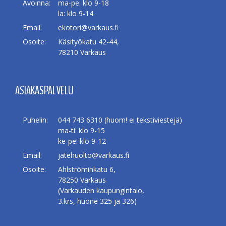
Avoinna:
ma-pe: klo 9-18
la: klo 9-14
Email:
ekotori@varkaus.fi
Osoite:
Käsityökatu 42-44,
78210 Varkaus
ASIAKASPALVELU
Puhelin:
044 743 6310 (huom! ei tekstiviestejä)
ma-ti: klo 9-15
ke-pe: klo 9-12
Email:
jatehuolto@varkaus.fi
Osoite:
Ahlströminkatu 6,
78250 Varkaus
(Varkauden kaupungintalo,
3.krs, huone 325 ja 326)