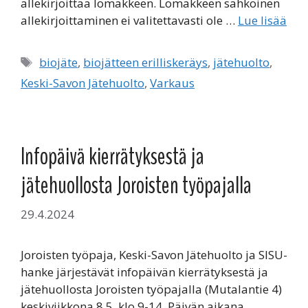
allekirjoittaa lomakkeen. Lomakkeen sähköinen
allekirjoittaminen ei valitettavasti ole …
Lue lisää
Avainsanat
biojäte
,
biojätteen erilliskeräys
,
jätehuolto
,
Keski-Savon Jätehuolto
,
Varkaus
Infopäivä kierrätyksestä ja
jätehuollosta Joroisten työpajalla
29.4.2024
Joroisten työpaja, Keski-Savon Jätehuolto ja SISU-
hanke järjestävät infopäivän kierrätyksestä ja
jätehuollosta Joroisten työpajalla (Mutalantie 4)
keskiviikkona 8.5. klo 9-14. Päivän aikana