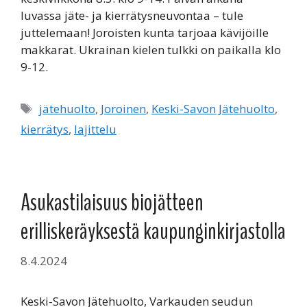
luvassa jäte- ja kierrätysneuvontaa – tule
juttelemaan! Joroisten kunta tarjoaa kävijöille
makkarat. Ukrainan kielen tulkki on paikalla klo
9-12.
Avainsanat
jätehuolto
,
Joroinen
,
Keski-Savon Jätehuolto
,
kierrätys
,
lajittelu
Asukastilaisuus biojätteen
erilliskeräyksestä kaupunginkirjastolla
8.4.2024
Keski-Savon Jätehuolto, Varkauden seudun