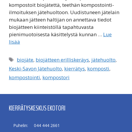
kompostoit biojätettä, teethän kompostointi-
ilmoituksen jätehuoltoon. Uudistuneen jätelain
mukaan jätteen haltijan on annettava tiedot
biojätteen kiinteistöllä tapahtuvasta
pienimuotoisesta käsittelystä kunnan …
Lue
lisää
Avainsanat
biojäte
,
biojätteen erilliskeräys
,
jätehuolto
,
Keski-Savon Jätehuolto
,
kierrätys
,
komposti
,
kompostointi
,
kompostori
KIERRÄTYSKESKUS EKOTORI
Puhelin:
044 444 2661