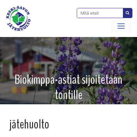
Siirry
sisältöön
Val
Biokimppa-astiat sijoitetaan
tontille
jätehuolto