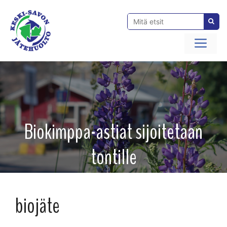
Siirry
sisältöön
Val
Biokimppa-astiat sijoitetaan
tontille
biojäte