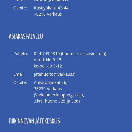
Osoite:
Käsityökatu 42-44,
78210 Varkaus
ASIAKASPALVELU
Puhelin:
044 743 6310 (huom! ei tekstiviestejä)
ma-ti: klo 9-15
ke-pe: klo 9-12
Email:
jatehuolto@varkaus.fi
Osoite:
Ahlströminkatu 6,
78250 Varkaus
(Varkauden kaupungintalo,
3.krs, huone 325 ja 326)
RIIKINNEVAN JÄTEKESKUS