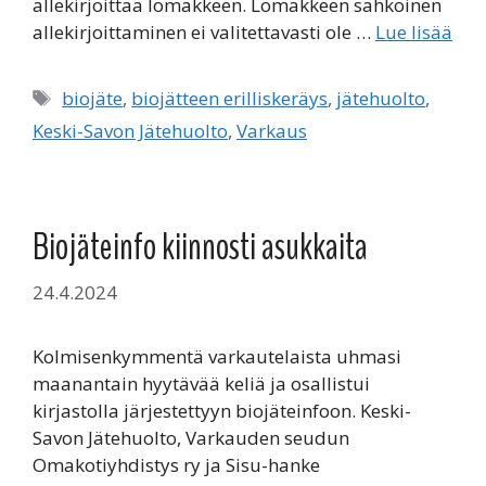
allekirjoittaa lomakkeen. Lomakkeen sähköinen
allekirjoittaminen ei valitettavasti ole …
Lue lisää
Avainsanat
biojäte
,
biojätteen erilliskeräys
,
jätehuolto
,
Keski-Savon Jätehuolto
,
Varkaus
Biojäteinfo kiinnosti asukkaita
24.4.2024
Kolmisenkymmentä varkautelaista uhmasi
maanantain hyytävää keliä ja osallistui
kirjastolla järjestettyyn biojäteinfoon. Keski-
Savon Jätehuolto, Varkauden seudun
Omakotiyhdistys ry ja Sisu-hanke