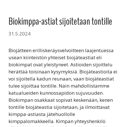
Biokimppa-astiat sijoitetaan tontille
31.5.2024
Biojätteen erilliskeräysvelvoitteen laajentuessa
usean kiinteistön yhteiset biojäteastiat eli
biokimpat ovat yleistyneet. Astioiden sijoittelu
herättää toisinaan kysymyksiä. Biojäteastioita ei
voi sijoitella kadun reunaan, vaan biojäteastiat
tulee sijoittaa tontille. Näin mahdollistamme
katualueiden kunnossapidon sujuvuuden.
Biokimpan osakkaat sopivat keskenään, kenen
tontille biojäteastia sijoitetaan, ja ilmoittavat
kimppa-astiasta jätehuollolle
kimppalomakkeella. Kimpan yhteyshenkilö