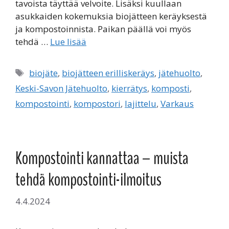
tavoista täyttää velvoite. Lisäksi kuullaan
asukkaiden kokemuksia biojätteen keräyksestä
ja kompostoinnista. Paikan päällä voi myös
tehdä …
Lue lisää
Avainsanat
biojäte
,
biojätteen erilliskeräys
,
jätehuolto
,
Keski-Savon Jätehuolto
,
kierrätys
,
komposti
,
kompostointi
,
kompostori
,
lajittelu
,
Varkaus
Kompostointi kannattaa – muista
tehdä kompostointi-ilmoitus
4.4.2024