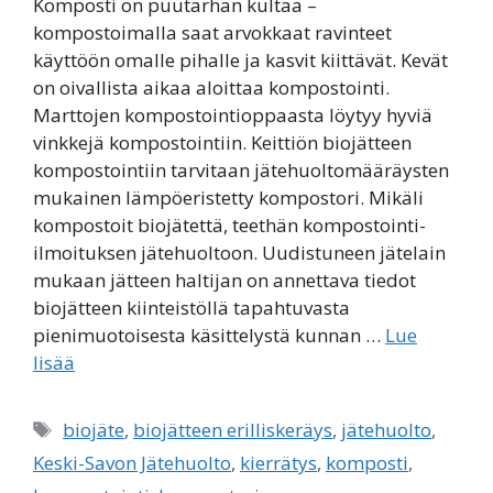
Komposti on puutarhan kultaa –
kompostoimalla saat arvokkaat ravinteet
käyttöön omalle pihalle ja kasvit kiittävät. Kevät
on oivallista aikaa aloittaa kompostointi.
Marttojen kompostointioppaasta löytyy hyviä
vinkkejä kompostointiin. Keittiön biojätteen
kompostointiin tarvitaan jätehuoltomääräysten
mukainen lämpöeristetty kompostori. Mikäli
kompostoit biojätettä, teethän kompostointi-
ilmoituksen jätehuoltoon. Uudistuneen jätelain
mukaan jätteen haltijan on annettava tiedot
biojätteen kiinteistöllä tapahtuvasta
pienimuotoisesta käsittelystä kunnan …
Lue
lisää
Avainsanat
biojäte
,
biojätteen erilliskeräys
,
jätehuolto
,
Keski-Savon Jätehuolto
,
kierrätys
,
komposti
,