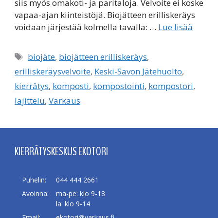
siis myös omakoti- ja paritaloja. Velvoite ei koske
vapaa-ajan kiinteistöjä. Biojätteen erilliskeräys
voidaan järjestää kolmella tavalla: …
Lue lisää
Avainsanat
biojäte
,
biojätteen erilliskeräys
,
erilliskeräysvelvoite
,
Keski-Savon Jätehuolto
,
kierrätys
,
komposti
,
kompostointi
,
kompostori
,
lajittelu
,
Varkaus
KIERRÄTYSKESKUS EKOTORI
Puhelin:
044 444 2661
Avoinna:
ma-pe: klo 9-18
la: klo 9-14
Email:
ekotori@varkaus.fi