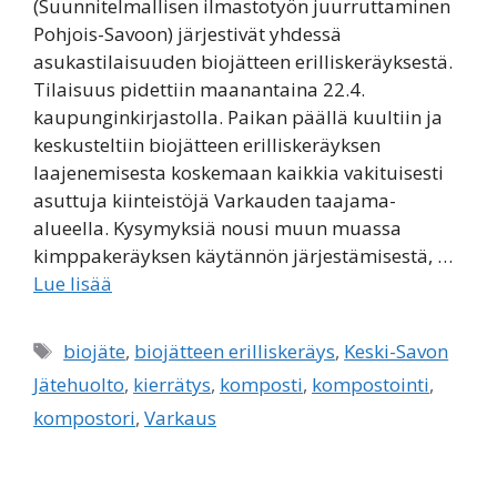
(Suunnitelmallisen ilmastotyön juurruttaminen
Pohjois-Savoon) järjestivät yhdessä
asukastilaisuuden biojätteen erilliskeräyksestä.
Tilaisuus pidettiin maanantaina 22.4.
kaupunginkirjastolla. Paikan päällä kuultiin ja
keskusteltiin biojätteen erilliskeräyksen
laajenemisesta koskemaan kaikkia vakituisesti
asuttuja kiinteistöjä Varkauden taajama-
alueella. Kysymyksiä nousi muun muassa
kimppakeräyksen käytännön järjestämisestä, …
Lue lisää
Avainsanat
biojäte
,
biojätteen erilliskeräys
,
Keski-Savon
Jätehuolto
,
kierrätys
,
komposti
,
kompostointi
,
kompostori
,
Varkaus