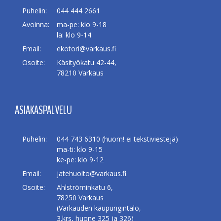
Puhelin:
044 444 2661
Avoinna:
ma-pe: klo 9-18
la: klo 9-14
Email:
ekotori@varkaus.fi
Osoite:
Käsityökatu 42-44,
78210 Varkaus
ASIAKASPALVELU
Puhelin:
044 743 6310 (huom! ei tekstiviestejä)
ma-ti: klo 9-15
ke-pe: klo 9-12
Email:
jatehuolto@varkaus.fi
Osoite:
Ahlströminkatu 6,
78250 Varkaus
(Varkauden kaupungintalo,
3.krs, huone 325 ja 326)