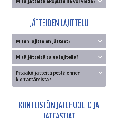
Mitä jätteitä ekopisteille voi viedä?
JÄTTEIDEN LAJITTELU
Miten lajittelen jätteet?
Mitä jätteitä tulee lajitella?
Pitääkö jätteitä pestä ennen
kierrättämistä?
KIINTEISTÖN JÄTEHUOLTO JA
JÄTEASTIAT