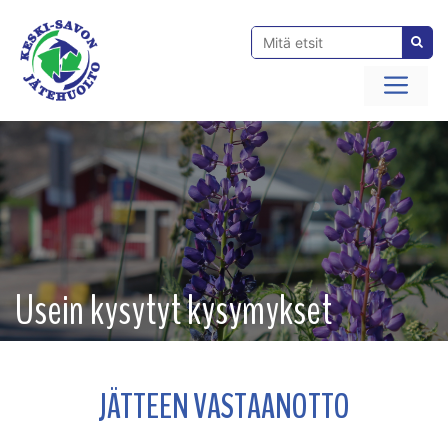
Siirry
sisältöön
Val
Usein kysytyt kysymykset
JÄTTEEN VASTAANOTTO