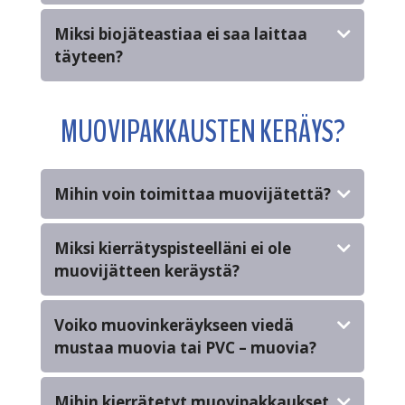
Miksi biojäteastiaa ei saa laittaa
täyteen?
MUOVIPAKKAUSTEN KERÄYS?
Mihin voin toimittaa muovijätettä?
Miksi kierrätyspisteelläni ei ole
muovijätteen keräystä?
Voiko muovinkeräykseen viedä
mustaa muovia tai PVC – muovia?
Mihin kierrätetyt muovipakkaukset