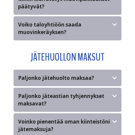
päätyvät?
Voiko taloyhtiöön saada
muovinkeräyksen?
JÄTEHUOLLON MAKSUT
Paljonko jätehuolto maksaa?
Paljonko jäteastian tyhjennykset
maksavat?
Voinko pienentää oman kiinteistöni
jätemaksuja?