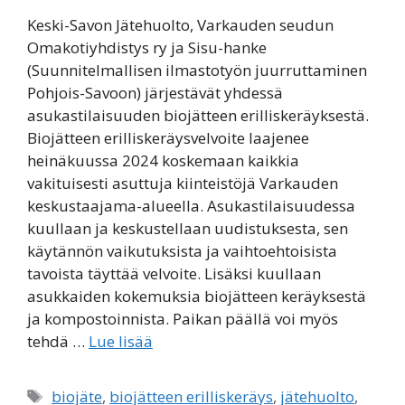
Keski-Savon Jätehuolto, Varkauden seudun
Omakotiyhdistys ry ja Sisu-hanke
(Suunnitelmallisen ilmastotyön juurruttaminen
Pohjois-Savoon) järjestävät yhdessä
asukastilaisuuden biojätteen erilliskeräyksestä.
Biojätteen erilliskeräysvelvoite laajenee
heinäkuussa 2024 koskemaan kaikkia
vakituisesti asuttuja kiinteistöjä Varkauden
keskustaajama-alueella. Asukastilaisuudessa
kuullaan ja keskustellaan uudistuksesta, sen
käytännön vaikutuksista ja vaihtoehtoisista
tavoista täyttää velvoite. Lisäksi kuullaan
asukkaiden kokemuksia biojätteen keräyksestä
ja kompostoinnista. Paikan päällä voi myös
tehdä …
Lue lisää
Avainsanat
biojäte
,
biojätteen erilliskeräys
,
jätehuolto
,