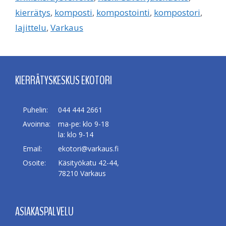
kierrätys
,
komposti
,
kompostointi
,
kompostori
,
lajittelu
,
Varkaus
KIERRÄTYSKESKUS EKOTORI
Puhelin:
044 444 2661
Avoinna:
ma-pe: klo 9-18
la: klo 9-14
Email:
ekotori@varkaus.fi
Osoite:
Käsityökatu 42-44,
78210 Varkaus
ASIAKASPALVELU