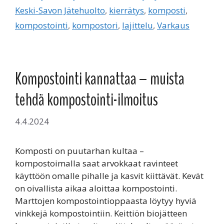
Keski-Savon Jätehuolto
,
kierrätys
,
komposti
,
kompostointi
,
kompostori
,
lajittelu
,
Varkaus
Kompostointi kannattaa – muista
tehdä kompostointi-ilmoitus
4.4.2024
Komposti on puutarhan kultaa –
kompostoimalla saat arvokkaat ravinteet
käyttöön omalle pihalle ja kasvit kiittävät. Kevät
on oivallista aikaa aloittaa kompostointi.
Marttojen kompostointioppaasta löytyy hyviä
vinkkejä kompostointiin. Keittiön biojätteen