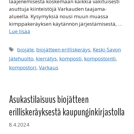
laajenemisesta koskemaan kaikkia vakituisesti
asuttuja kiinteistöjä Varkauden taajama-
alueella. Kysymyksiä nousi muun muassa
kimppakeräyksen käytännön järjestämisestä, …
Lue lisää
Avainsanat
biojäte
,
biojätteen erilliskeräys
,
Keski-Savon
Jätehuolto
,
kierrätys
,
komposti
,
kompostointi
,
kompostori
,
Varkaus
Asukastilaisuus biojätteen
erilliskeräyksestä kaupunginkirjastolla
8.4.2024