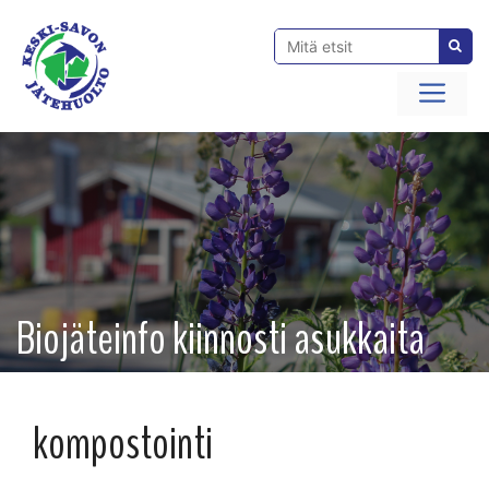
Siirry
sisältöön
Val
Biojäteinfo kiinnosti asukkaita
kompostointi