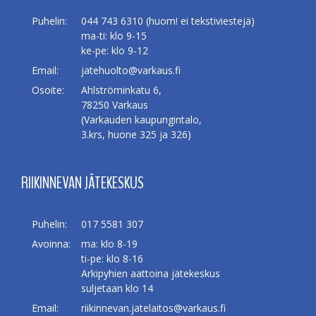
Puhelin:
044 743 6310 (huom! ei tekstiviestejä)
ma-ti: klo 9-15
ke-pe: klo 9-12
Email:
jatehuolto@varkaus.fi
Osoite:
Ahlströminkatu 6,
78250 Varkaus
(Varkauden kaupungintalo,
3.krs, huone 325 ja 326)
RIIKINNEVAN JÄTEKESKUS
Puhelin:
017 5581 307
Avoinna:
ma: klo 8-19
ti-pe: klo 8-16
Arkipyhien aattoina jätekeskus
suljetaan klo 14
Email:
riikinnevan.jatelaitos@varkaus.fi