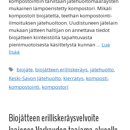
kompostointiin tarvitaan jätehuoltomääräysten
mukainen lämpöeristetty kompostori. Mikäli
kompostoit biojätettä, teethän kompostointi-
ilmoituksen jätehuoltoon. Uudistuneen jätelain
mukaan jätteen haltijan on annettava tiedot
biojätteen kiinteistöllä tapahtuvasta
pienimuotoisesta käsittelystä kunnan …
Lue
lisää
Avainsanat
biojäte
,
biojätteen erilliskeräys
,
jätehuolto
,
Keski-Savon Jätehuolto
,
kierrätys
,
komposti
,
kompostointi
,
kompostori
Biojätteen erilliskeräysvelvoite