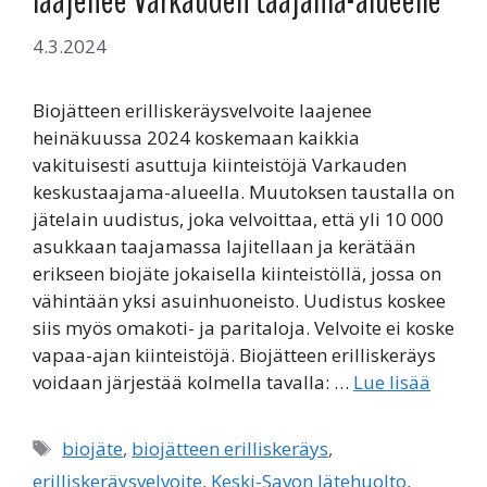
laajenee Varkauden taajama-alueelle
4.3.2024
Biojätteen erilliskeräysvelvoite laajenee
heinäkuussa 2024 koskemaan kaikkia
vakituisesti asuttuja kiinteistöjä Varkauden
keskustaajama-alueella. Muutoksen taustalla on
jätelain uudistus, joka velvoittaa, että yli 10 000
asukkaan taajamassa lajitellaan ja kerätään
erikseen biojäte jokaisella kiinteistöllä, jossa on
vähintään yksi asuinhuoneisto. Uudistus koskee
siis myös omakoti- ja paritaloja. Velvoite ei koske
vapaa-ajan kiinteistöjä. Biojätteen erilliskeräys
voidaan järjestää kolmella tavalla: …
Lue lisää
Avainsanat
biojäte
,
biojätteen erilliskeräys
,
erilliskeräysvelvoite
,
Keski-Savon Jätehuolto
,