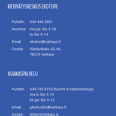
KIERRÄTYSKESKUS EKOTORI
Puhelin:
044 444 2661
Avoinna:
ma-pe: klo 9-18
la: klo 9-14
Email:
ekotori@varkaus.fi
Osoite:
Käsityökatu 42-44,
78210 Varkaus
ASIAKASPALVELU
Puhelin:
044 743 6310 (huom! ei tekstiviestejä)
ma-ti: klo 9-15
ke-pe: klo 9-12
Email:
jatehuolto@varkaus.fi
Osoite:
Ahlströminkatu 6,