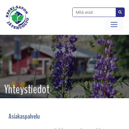
Siirry
sisältöön
Val
Yhteystiedot
Asiakaspalvelu