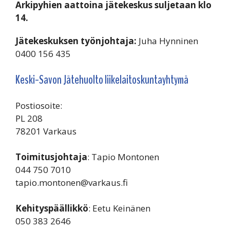
Arkipyhien aattoina jätekeskus suljetaan klo
14.
Jätekeskuksen työnjohtaja:
Juha Hynninen
0400 156 435
Keski-Savon Jätehuolto liikelaitoskuntayhtymä
Postiosoite:
PL 208
78201 Varkaus
Toimitusjohtaja
: Tapio Montonen
044 750 7010
tapio.montonen@varkaus.fi
Kehityspäällikkö
: Eetu Keinänen
050 383 2646