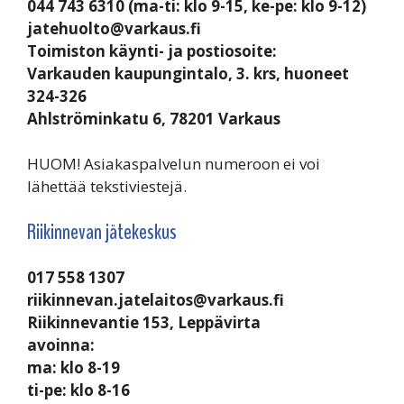
044 743 6310 (ma-ti: klo 9-15, ke-pe: klo 9-12)
jatehuolto@varkaus.fi
Toimiston käynti- ja postiosoite:
Varkauden kaupungintalo, 3. krs, huoneet
324-326
Ahlströminkatu 6, 78201 Varkaus
HUOM! Asiakaspalvelun numeroon ei voi
lähettää tekstiviestejä.
Riikinnevan jätekeskus
017 558 1307
riikinnevan.jatelaitos@varkaus.fi
Riikinnevantie 153, Leppävirta
avoinna:
ma: klo 8-19
ti-pe: klo 8-16