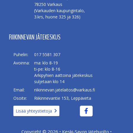
78250 Varkaus
(Varkauden kaupungintalo,
3.krs, huone 325 ja 326)
RIIKINNEVAN JÄTEKESKUS
Puhelin:
017 5581 307
Avoinna:
ma: klo 8-19
ti-pe: klo 8-16
Arkipyhien aattoina jätekeskus
suljetaan klo 14
Email:
riikinnevan.jatelaitos@varkaus.fi
Osoite:
Riikinnevantie 153, Leppävirta
Lisää yhteystietoja
Copyright © 2026 •
Keski-Savon Jätehuolto
•