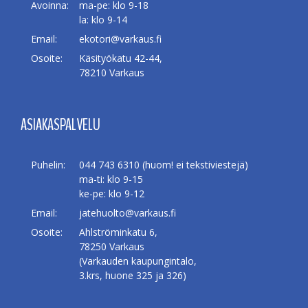
Avoinna:
ma-pe: klo 9-18
la: klo 9-14
Email:
ekotori@varkaus.fi
Osoite:
Käsityökatu 42-44,
78210 Varkaus
ASIAKASPALVELU
Puhelin:
044 743 6310 (huom! ei tekstiviestejä)
ma-ti: klo 9-15
ke-pe: klo 9-12
Email:
jatehuolto@varkaus.fi
Osoite:
Ahlströminkatu 6,
78250 Varkaus
(Varkauden kaupungintalo,
3.krs, huone 325 ja 326)