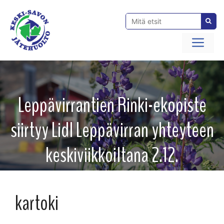
Siirry
sisältöön
Val
Leppävirrantien Rinki-ekopiste
siirtyy Lidl Leppävirran yhteyteen
keskiviikkoiltana 2.12.
kartoki