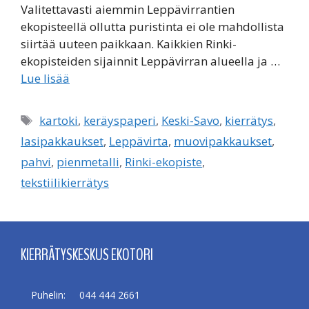
Valitettavasti aiemmin Leppävirrantien
ekopisteellä ollutta puristinta ei ole mahdollista
siirtää uuteen paikkaan. Kaikkien Rinki-
ekopisteiden sijainnit Leppävirran alueella ja …
Lue lisää
Avainsanat
kartoki
,
keräyspaperi
,
Keski-Savo
,
kierrätys
,
lasipakkaukset
,
Leppävirta
,
muovipakkaukset
,
pahvi
,
pienmetalli
,
Rinki-ekopiste
,
tekstiilikierrätys
KIERRÄTYSKESKUS EKOTORI
Puhelin:
044 444 2661