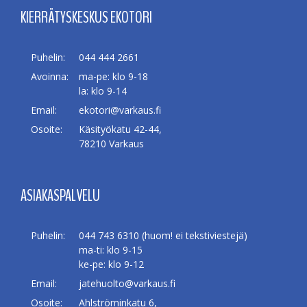
KIERRÄTYSKESKUS EKOTORI
Puhelin:
044 444 2661
Avoinna:
ma-pe: klo 9-18
la: klo 9-14
Email:
ekotori@varkaus.fi
Osoite:
Käsityökatu 42-44,
78210 Varkaus
ASIAKASPALVELU
Puhelin:
044 743 6310 (huom! ei tekstiviestejä)
ma-ti: klo 9-15
ke-pe: klo 9-12
Email:
jatehuolto@varkaus.fi
Osoite:
Ahlströminkatu 6,