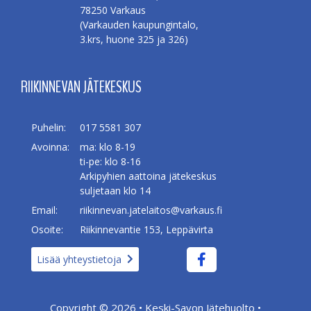
78250 Varkaus
(Varkauden kaupungintalo,
3.krs, huone 325 ja 326)
RIIKINNEVAN JÄTEKESKUS
Puhelin:
017 5581 307
Avoinna:
ma: klo 8-19
ti-pe: klo 8-16
Arkipyhien aattoina jätekeskus
suljetaan klo 14
Email:
riikinnevan.jatelaitos@varkaus.fi
Osoite:
Riikinnevantie 153, Leppävirta
Lisää yhteystietoja
Copyright © 2026 •
Keski-Savon Jätehuolto
•