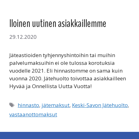
Iloinen uutinen asiakkaillemme
29.12.2020
Jäteastioiden tyhjennyshintoihin tai muihin
palvelumaksuihin ei ole tulossa korotuksia
vuodelle 2021. Eli hinnastomme on sama kuin
vuonna 2020. Jätehuolto toivottaa asiakkailleen
Hyvää ja Onnellista Uutta Vuotta!
Avainsanat
hinnasto
,
jätemaksut
,
Keski-Savon Jätehuolto
,
vastaanottomaksut