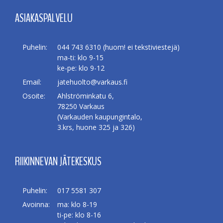
ASIAKASPALVELU
Puhelin:
044 743 6310 (huom! ei tekstiviestejä)
ma-ti: klo 9-15
ke-pe: klo 9-12
Email:
jatehuolto@varkaus.fi
Osoite:
Ahlströminkatu 6,
78250 Varkaus
(Varkauden kaupungintalo,
3.krs, huone 325 ja 326)
RIIKINNEVAN JÄTEKESKUS
Puhelin:
017 5581 307
Avoinna:
ma: klo 8-19
ti-pe: klo 8-16