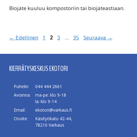
Biojäte kuuluu kompostoriin tai biojäteastiaan.
Sivu
Sivu
Sivu
Sivu
←
Edellinen
1
2
3
…
35
Seuraava
→
KIERRÄTYSKESKUS EKOTORI
Puhelin:
044 444 2661
Avoinna:
ma-pe: klo 9-18
la: klo 9-14
Email:
ekotori@varkaus.fi
Osoite:
Käsityökatu 42-44,
78210 Varkaus