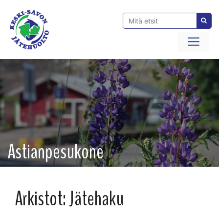
Siirry
sisältöön
Val
Astianpesukone
Arkistot:
Jätehaku