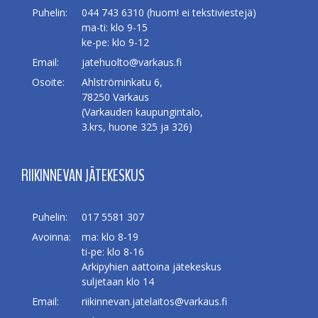
Puhelin:
044 743 6310 (huom! ei tekstiviestejä)
ma-ti: klo 9-15
ke-pe: klo 9-12
Email:
jatehuolto@varkaus.fi
Osoite:
Ahlströminkatu 6,
78250 Varkaus
(Varkauden kaupungintalo,
3.krs, huone 325 ja 326)
RIIKINNEVAN JÄTEKESKUS
Puhelin:
017 5581 307
Avoinna:
ma: klo 8-19
ti-pe: klo 8-16
Arkipyhien aattoina jätekeskus
suljetaan klo 14
Email:
riikinnevan.jatelaitos@varkaus.fi