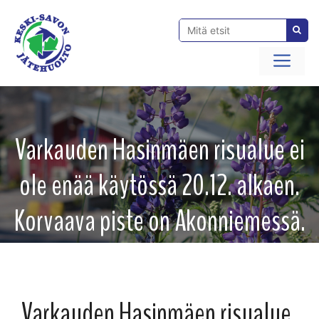
Siirry
sisältöön
Val
Varkauden Hasinmäen risualue ei
ole enää käytössä 20.12. alkaen.
Korvaava piste on Akonniemessä.
Varkauden Hasinmäen risualue