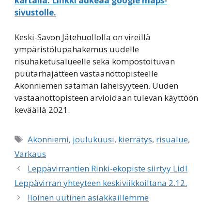
kartalla. Linkki aukeaa google maps-
sivustolle.
Keski-Savon Jätehuollolla on vireillä
ympäristölupahakemus uudelle
risuhaketusalueelle sekä kompostoituvan
puutarhajätteen vastaanottopisteelle
Akonniemen sataman läheisyyteen. Uuden
vastaanottopisteen arvioidaan tulevan käyttöön
keväällä 2021.
Avainsanat
Akonniemi
,
joulukuusi
,
kierrätys
,
risualue
,
Varkaus
Leppävirrantien Rinki-ekopiste siirtyy Lidl
Leppävirran yhteyteen keskiviikkoiltana 2.12.
Iloinen uutinen asiakkaillemme