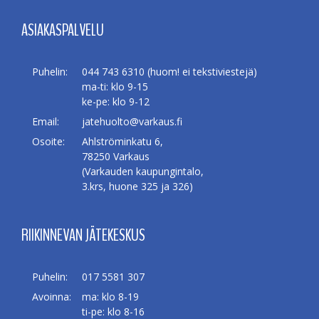
ASIAKASPALVELU
Puhelin:
044 743 6310 (huom! ei tekstiviestejä)
ma-ti: klo 9-15
ke-pe: klo 9-12
Email:
jatehuolto@varkaus.fi
Osoite:
Ahlströminkatu 6,
78250 Varkaus
(Varkauden kaupungintalo,
3.krs, huone 325 ja 326)
RIIKINNEVAN JÄTEKESKUS
Puhelin:
017 5581 307
Avoinna:
ma: klo 8-19
ti-pe: klo 8-16