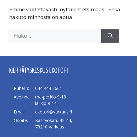
Emme valitettavasti löytäneet etsimääsi. Ehkä
hakutoiminnosta on apua.
Haku:
KIERRÄTYSKESKUS EKOTORI
Puhelin:
044 444 2661
Avoinna:
ma-pe: klo 9-18
la: klo 9-14
Email:
ekotori@varkaus.fi
Osoite:
Käsityökatu 42-44,
78210 Varkaus