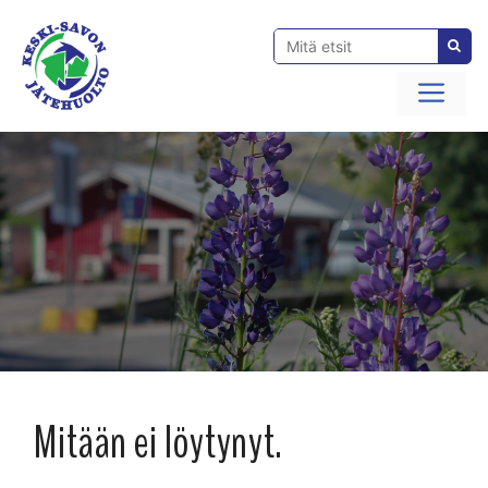
Siirry
sisältöön
Val
Mitään ei löytynyt.