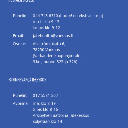
Puhelin:
044 743 6310 (huom! ei tekstiviestejä)
ma-ti: klo 9-15
ke-pe: klo 9-12
Email:
jatehuolto@varkaus.fi
Osoite:
Ahlströminkatu 6,
78250 Varkaus
(Varkauden kaupungintalo,
3.krs, huone 325 ja 326)
RIIKINNEVAN JÄTEKESKUS
Puhelin:
017 5581 307
Avoinna:
ma: klo 8-19
ti-pe: klo 8-16
Arkipyhien aattoina jätekeskus
suljetaan klo 14