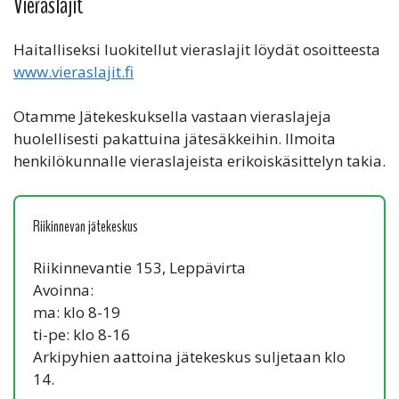
Vieraslajit
Haitalliseksi luokitellut vieraslajit löydät osoitteesta
www.vieraslajit.fi
Otamme Jätekeskuksella vastaan vieraslajeja
huolellisesti pakattuina jätesäkkeihin. Ilmoita
henkilökunnalle vieraslajeista erikoiskäsittelyn takia.
Riikinnevan jätekeskus
Riikinnevantie 153, Leppävirta
Avoinna:
ma: klo 8-19
ti-pe: klo 8-16
Arkipyhien aattoina jätekeskus suljetaan klo
14.