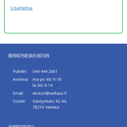
Lisätietoa
KIERRÄTYSKESKUS EKOTORI
Puhelin:
044 444 2661
Avoinna:
ma-pe: klo 9-18
la: klo 9-14
Email:
ekotori@varkaus.fi
Osoite:
Käsityökatu 42-44,
78210 Varkaus
ASIAKASPALVELU