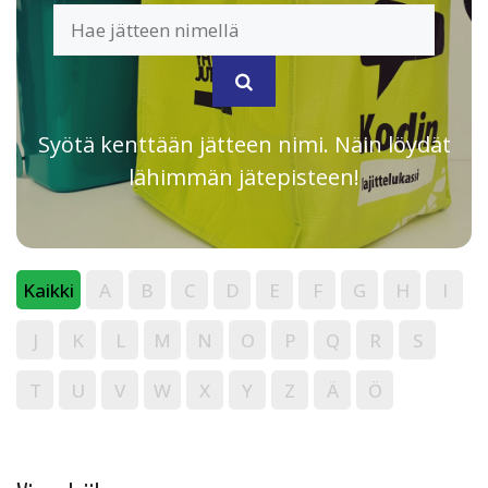
Syötä kenttään jätteen nimi. Näin löydät
lähimmän jätepisteen!
Kaikki
A
B
C
D
E
F
G
H
I
J
K
L
M
N
O
P
Q
R
S
T
U
V
W
X
Y
Z
Ä
Ö