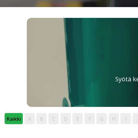
Syötä k
Kaikki
A
B
C
D
E
F
G
H
I