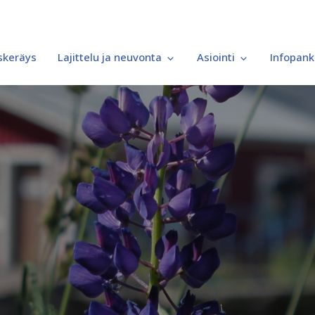
iskeräys
Lajittelu ja neuvonta
Asiointi
Infopank