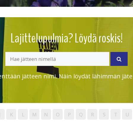
Lajittelupulmia? Löydä roskis!
enttään jätteen nimi. Näin löydät lähimmän jäte
J
K
L
M
N
O
P
Q
R
S
T
U