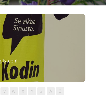
pisteen!
V
W
X
Y
Z
Ä
Ö