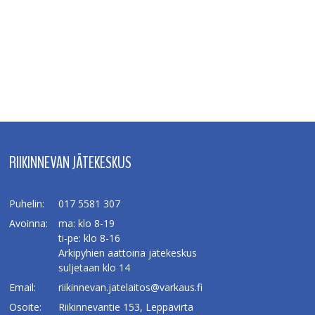
RIIKINNEVAN JÄTEKESKUS
Puhelin:
017 5581 307
Avoinna:
ma: klo 8-19
ti-pe: klo 8-16
Arkipyhien aattoina jätekeskus
suljetaan klo 14
Email:
riikinnevan.jatelaitos@varkaus.fi
Osoite:
Riikinnevantie 153, Leppävirta