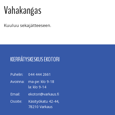
Vahakangas
Kuuluu sekajätteeseen.
KIERRÄTYSKESKUS EKOTORI
Puhelin:
044 444 2661
Avoinna:
ma-pe: klo 9-18
la: klo 9-14
Email:
ekotori@varkaus.fi
Osoite:
Käsityökatu 42-44,
78210 Varkaus