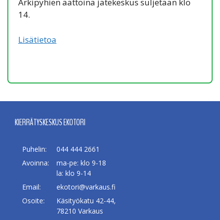
Arkipyhien aattoina jätekeskus suljetaan klo
14.
Lisätietoa
KIERRÄTYSKESKUS EKOTORI
Puhelin:
044 444 2661
Avoinna:
ma-pe: klo 9-18
la: klo 9-14
Email:
ekotori@varkaus.fi
Osoite:
Käsityökatu 42-44,
78210 Varkaus