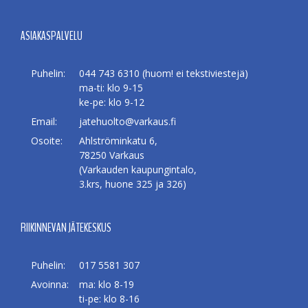
ASIAKASPALVELU
Puhelin:
044 743 6310 (huom! ei tekstiviestejä)
ma-ti: klo 9-15
ke-pe: klo 9-12
Email:
jatehuolto@varkaus.fi
Osoite:
Ahlströminkatu 6,
78250 Varkaus
(Varkauden kaupungintalo,
3.krs, huone 325 ja 326)
RIIKINNEVAN JÄTEKESKUS
Puhelin:
017 5581 307
Avoinna:
ma: klo 8-19
ti-pe: klo 8-16