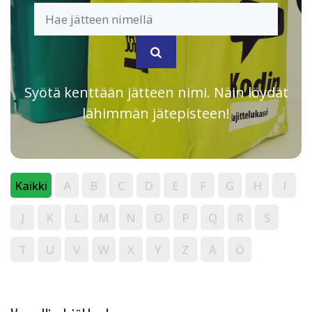
Syötä kenttään jätteen nimi. Näin löydät
lähimmän jätepisteen!
Kaikki
A
B
C
D
E
F
G
H
I
J
K
L
M
N
O
P
Q
R
S
T
U
V
W
X
Y
Z
Ä
Ö