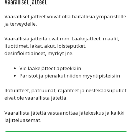
Vaaralliset jätteet
Vaaralliset jätteet voivat olla haitallisia ympäristölle
ja terveydelle.
Vaarallisia jätteitä ovat mm. Lääkejätteet, maalit,
liuottimet, lakat, akut, loisteputket,
desinfiointiaineet, myrkyt jne.
Vie lääkejätteet apteekkiin
Paristot ja pienakut niiden myyntipisteisiin
Ilotulitteet, patruunat, räjähteet ja nestekaasupullot
eivät ole vaarallista jätettä.
Vaarallista jätettä vastaanottaa Jätekeskus ja kaikki
lajitteluasemat.