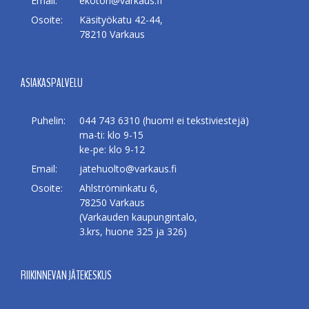
Email:
ekotori@varkaus.fi
Osoite:
Käsityökatu 42-44,
78210 Varkaus
ASIAKASPALVELU
Puhelin:
044 743 6310 (huom! ei tekstiviestejä)
ma-ti: klo 9-15
ke-pe: klo 9-12
Email:
jatehuolto@varkaus.fi
Osoite:
Ahlströminkatu 6,
78250 Varkaus
(Varkauden kaupungintalo,
3.krs, huone 325 ja 326)
RIIKINNEVAN JÄTEKESKUS