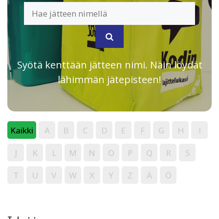
Syötä kenttään jätteen nimi. Näin löydät
lähimmän jätepisteen!
Kaikki
A
B
C
D
E
F
G
H
I
J
K
L
M
N
O
P
Q
R
S
T
U
V
W
X
Y
Z
Ä
Ö