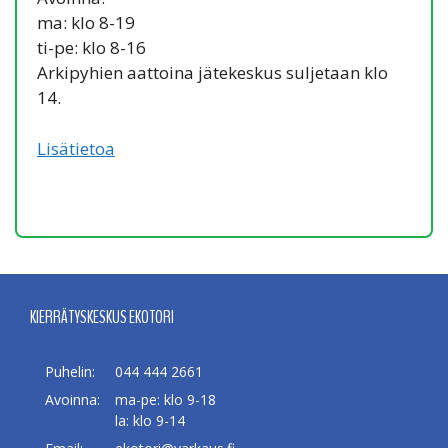
ma: klo 8-19
ti-pe: klo 8-16
Arkipyhien aattoina jätekeskus suljetaan klo
14.
Lisätietoa
KIERRÄTYSKESKUS EKOTORI
Puhelin:
044 444 2661
Avoinna:
ma-pe: klo 9-18
la: klo 9-14