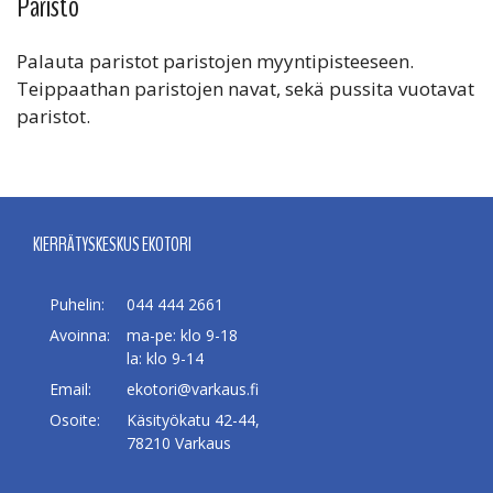
Paristo
Palauta paristot paristojen myyntipisteeseen.
Teippaathan paristojen navat, sekä pussita vuotavat
paristot.
KIERRÄTYSKESKUS EKOTORI
Puhelin:
044 444 2661
Avoinna:
ma-pe: klo 9-18
la: klo 9-14
Email:
ekotori@varkaus.fi
Osoite:
Käsityökatu 42-44,
78210 Varkaus