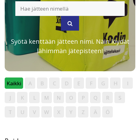
Syötä kenttään jätteen nimi. Näin löydät
lähimmän jätepisteen!
Kaikki
A
B
C
D
E
F
G
H
I
J
K
L
M
N
O
P
Q
R
S
T
U
V
W
X
Y
Z
Ä
Ö