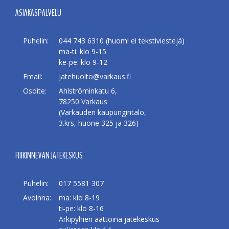
ASIAKASPALVELU
Puhelin:
044 743 6310 (huom! ei tekstiviestejä)
ma-ti: klo 9-15
ke-pe: klo 9-12
Email:
jatehuolto@varkaus.fi
Osoite:
Ahlströminkatu 6,
78250 Varkaus
(Varkauden kaupungintalo,
3.krs, huone 325 ja 326)
RIIKINNEVAN JÄTEKESKUS
Puhelin:
017 5581 307
Avoinna:
ma: klo 8-19
ti-pe: klo 8-16
Arkipyhien aattoina jätekeskus