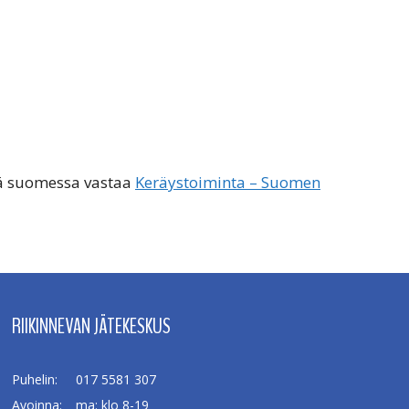
stä suomessa vastaa
Keräystoiminta – Suomen
RIIKINNEVAN JÄTEKESKUS
Puhelin:
017 5581 307
Avoinna:
ma: klo 8-19