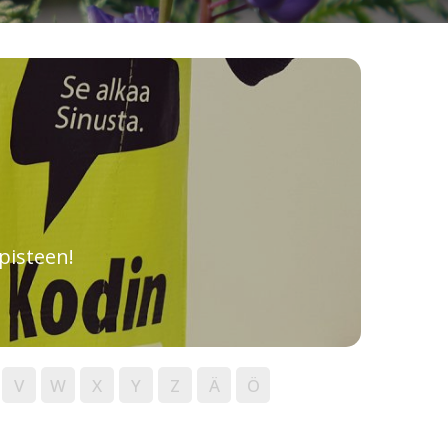
pisteen!
V
W
X
Y
Z
Ä
Ö