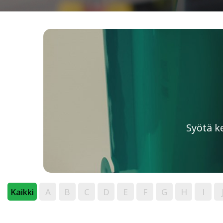
Syötä k
Kaikki
A
B
C
D
E
F
G
H
I