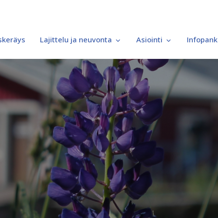
iskeräys
Lajittelu ja neuvonta
Asiointi
Infopank