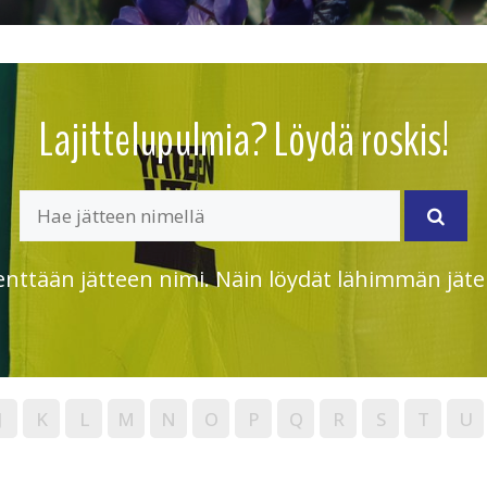
Lajittelupulmia? Löydä roskis!
enttään jätteen nimi. Näin löydät lähimmän jäte
J
K
L
M
N
O
P
Q
R
S
T
U