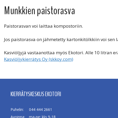
Munkkien paistorasva
Paistorasvan voi laittaa kompostoriin.
Jos paistorasva on jähmetetty kartonkitölkkiin voi sen l
Kasviöljyjä vastaanottaa myös Ekotori. Alle 10 litran e
Kasviöljykierrätys Oy (skkoy.com)
KIERRÄTYSKESKUS EKOTORI
Puhelin:
044 444 2661
Avoinna:
ma-pe: klo 9-18