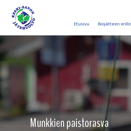
0
Siirry
sisältöön
Etusivu
Biojätteen erill
Munkkien paistorasva