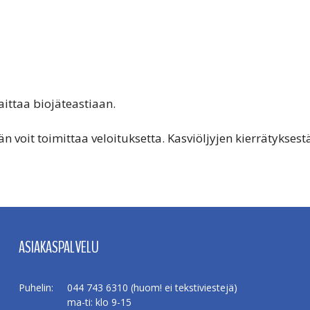
aittaa biojäteastiaan.
rän voit toimittaa veloituksetta. Kasviöljyjen kierrätykse
ASIAKASPALVELU
Puhelin:
044 743 6310 (huom! ei tekstiviestejä)
ma-ti: klo 9-15