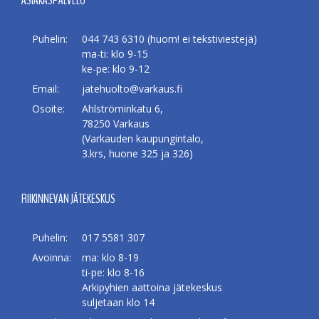
ASIAKASPALVELU
Puhelin:
044 743 6310 (huom! ei tekstiviestejä)
ma-ti: klo 9-15
ke-pe: klo 9-12
Email:
jatehuolto@varkaus.fi
Osoite:
Ahlströminkatu 6,
78250 Varkaus
(Varkauden kaupungintalo,
3.krs, huone 325 ja 326)
RIIKINNEVAN JÄTEKESKUS
Puhelin:
017 5581 307
Avoinna:
ma: klo 8-19
ti-pe: klo 8-16
Arkipyhien aattoina jätekeskus
suljetaan klo 14