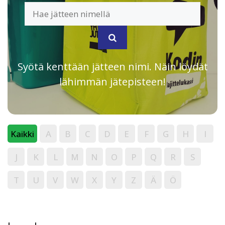
Syötä kenttään jätteen nimi. Näin löydät
lähimmän jätepisteen!
Kaikki
A
B
C
D
E
F
G
H
I
J
K
L
M
N
O
P
Q
R
S
T
U
V
W
X
Y
Z
Ä
Ö