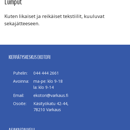
Lumput
Kuten likaiset ja reikäiset tekstiilit, kuuluvat
sekajätteeseen.
KIERRÄTYSKESKUS EKOTORI
Puhelin:
044 444 2661
Avoinna:
ma-pe: klo 9-18
la: klo 9-14
Email:
ekotori@varkaus.fi
Osoite:
Käsityökatu 42-44,
78210 Varkaus