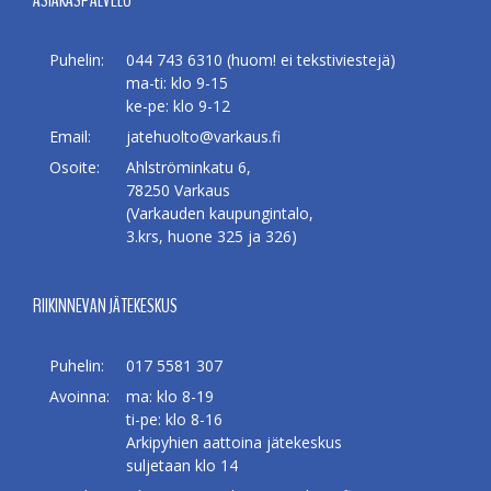
ASIAKASPALVELU
Puhelin:
044 743 6310 (huom! ei tekstiviestejä)
ma-ti: klo 9-15
ke-pe: klo 9-12
Email:
jatehuolto@varkaus.fi
Osoite:
Ahlströminkatu 6,
78250 Varkaus
(Varkauden kaupungintalo,
3.krs, huone 325 ja 326)
RIIKINNEVAN JÄTEKESKUS
Puhelin:
017 5581 307
Avoinna:
ma: klo 8-19
ti-pe: klo 8-16
Arkipyhien aattoina jätekeskus
suljetaan klo 14