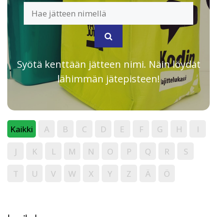
Syötä kenttään jätteen nimi. Näin löydät
lähimmän jätepisteen!
Kaikki
A
B
C
D
E
F
G
H
I
J
K
L
M
N
O
P
Q
R
S
T
U
V
W
X
Y
Z
Ä
Ö