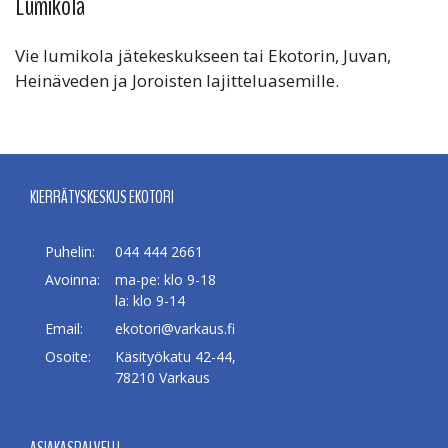
Lumikola
Vie lumikola jätekeskukseen tai Ekotorin, Juvan,
Heinäveden ja Joroisten lajitteluasemille.
KIERRÄTYSKESKUS EKOTORI
Puhelin:
044 444 2661
Avoinna:
ma-pe: klo 9-18
la: klo 9-14
Email:
ekotori@varkaus.fi
Osoite:
Käsityökatu 42-44,
78210 Varkaus