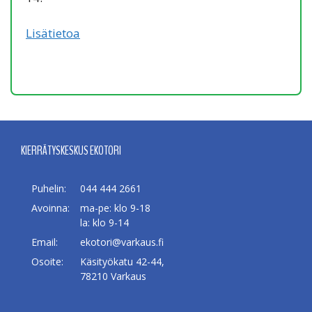
Lisätietoa
KIERRÄTYSKESKUS EKOTORI
Puhelin:
044 444 2661
Avoinna:
ma-pe: klo 9-18
la: klo 9-14
Email:
ekotori@varkaus.fi
Osoite:
Käsityökatu 42-44,
78210 Varkaus