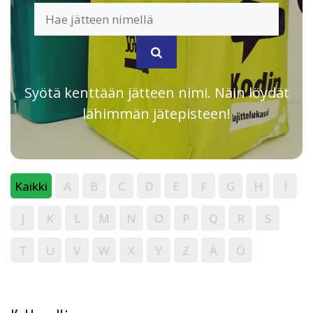
Syötä kenttään jätteen nimi. Näin löydät
lähimmän jätepisteen!
Kaikki
A
B
C
D
E
F
G
H
I
J
K
L
M
N
O
P
Q
R
S
T
U
V
W
X
Y
Z
Ä
Ö