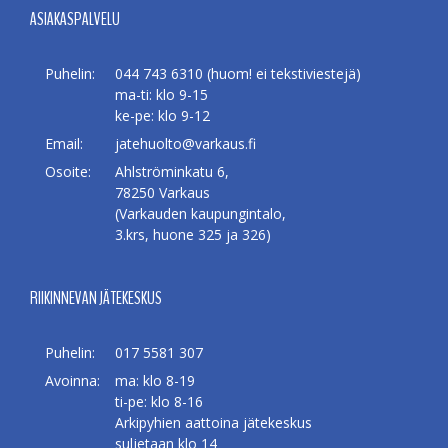
ASIAKASPALVELU
Puhelin:
044 743 6310 (huom! ei tekstiviestejä)
ma-ti: klo 9-15
ke-pe: klo 9-12
Email:
jatehuolto@varkaus.fi
Osoite:
Ahlströminkatu 6,
78250 Varkaus
(Varkauden kaupungintalo,
3.krs, huone 325 ja 326)
RIIKINNEVAN JÄTEKESKUS
Puhelin:
017 5581 307
Avoinna:
ma: klo 8-19
ti-pe: klo 8-16
Arkipyhien aattoina jätekeskus
suljetaan klo 14