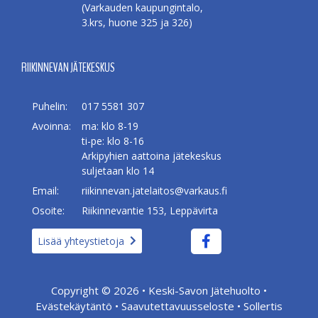
(Varkauden kaupungintalo,
3.krs, huone 325 ja 326)
RIIKINNEVAN JÄTEKESKUS
Puhelin:
017 5581 307
Avoinna:
ma: klo 8-19
ti-pe: klo 8-16
Arkipyhien aattoina jätekeskus
suljetaan klo 14
Email:
riikinnevan.jatelaitos@varkaus.fi
Osoite:
Riikinnevantie 153, Leppävirta
Lisää yhteystietoja
Copyright © 2026 •
Keski-Savon Jätehuolto
•
Evästekäytäntö
•
Saavutettavuusseloste
•
Sollertis