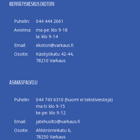
KIERRÄTYSKESKUS EKOTORI
Puhelin:
044 444 2661
Avoinna:
ma-pe: klo 9-18
la: klo 9-14
Email:
ekotori@varkaus.fi
Osoite:
Käsityökatu 42-44,
78210 Varkaus
ASIAKASPALVELU
Puhelin:
044 743 6310 (huom! ei tekstiviestejä)
ma-ti: klo 9-15
ke-pe: klo 9-12
Email:
jatehuolto@varkaus.fi
Osoite:
Ahlströminkatu 6,
78250 Varkaus