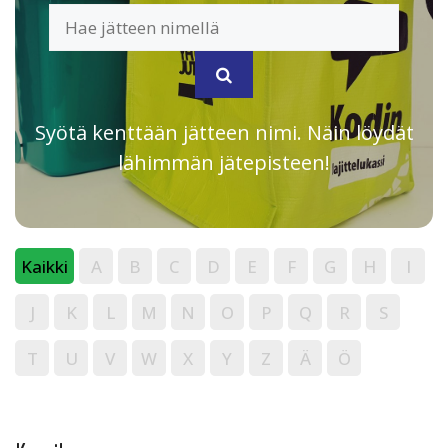
Syötä kenttään jätteen nimi. Näin löydät
lähimmän jätepisteen!
Kaikki
A
B
C
D
E
F
G
H
I
J
K
L
M
N
O
P
Q
R
S
T
U
V
W
X
Y
Z
Ä
Ö