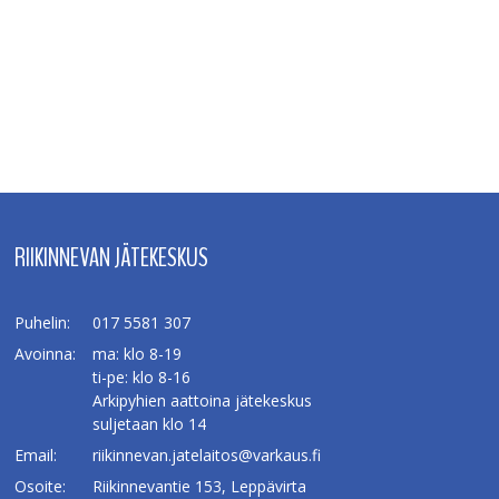
RIIKINNEVAN JÄTEKESKUS
Puhelin:
017 5581 307
Avoinna:
ma: klo 8-19
ti-pe: klo 8-16
Arkipyhien aattoina jätekeskus
suljetaan klo 14
Email:
riikinnevan.jatelaitos@varkaus.fi
Osoite:
Riikinnevantie 153, Leppävirta