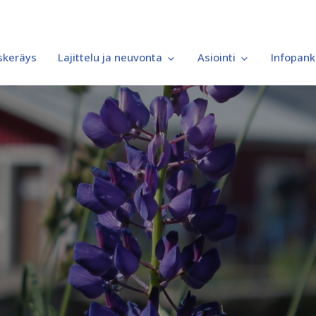
iskeräys
Lajittelu ja neuvonta
Asiointi
Infopank