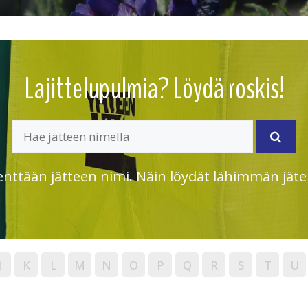
Lajittelupulmia? Löydä roskis!
enttään jätteen nimi. Näin löydät lähimmän jäte
J
K
L
M
N
O
P
Q
R
S
T
U