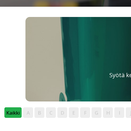
Syötä k
Kaikki
A
B
C
D
E
F
G
H
I