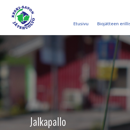
0
Siirry
sisältöön
Etusivu
Biojätteen erill
Jalkapallo