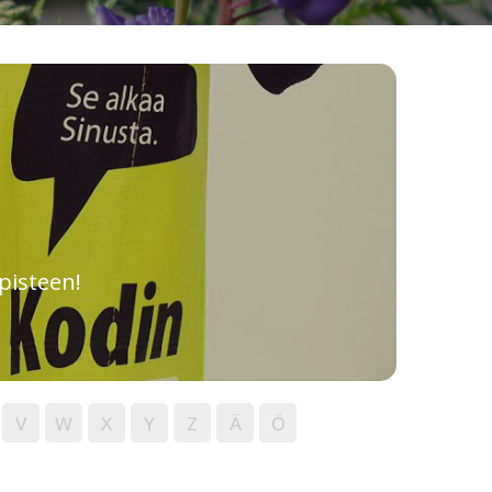
pisteen!
V
W
X
Y
Z
Ä
Ö