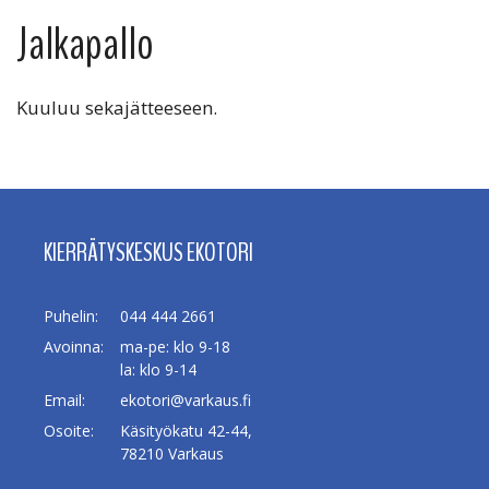
Jalkapallo
Kuuluu sekajätteeseen.
KIERRÄTYSKESKUS EKOTORI
Puhelin:
044 444 2661
Avoinna:
ma-pe: klo 9-18
la: klo 9-14
Email:
ekotori@varkaus.fi
Osoite:
Käsityökatu 42-44,
78210 Varkaus