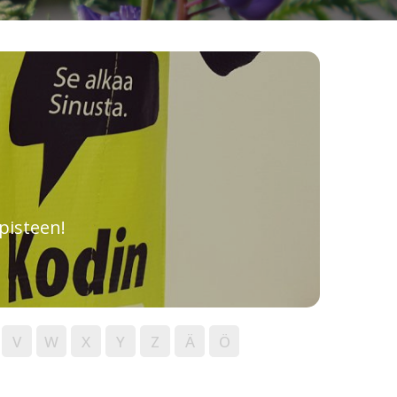
pisteen!
V
W
X
Y
Z
Ä
Ö