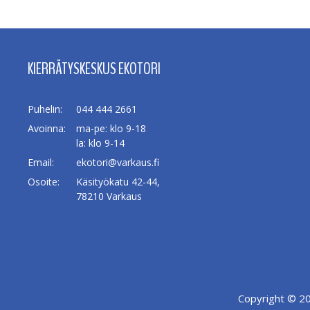
KIERRÄTYSKESKUS EKOTORI
Puhelin:
044 444 2661
Avoinna:
ma-pe: klo 9-18
la: klo 9-14
Email:
ekotori@varkaus.fi
Osoite:
Käsityökatu 42-44,
78210 Varkaus
Copyright © 2