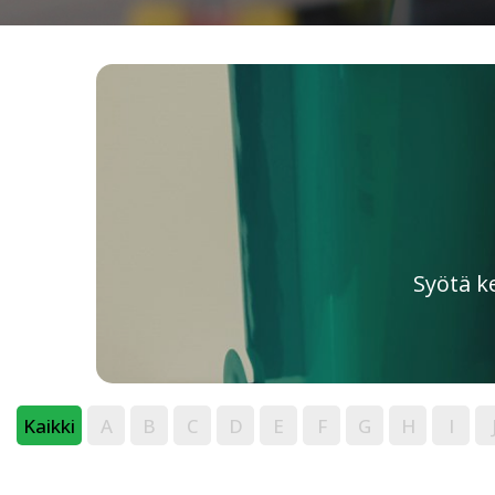
Syötä k
Kaikki
A
B
C
D
E
F
G
H
I