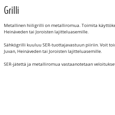
Grilli
Metallinen hiiligrilli on metalliromua. Toimita käyttöke
Heinäveden tai Joroisten lajitteluasemille.
Sähkögrilli kuuluu SER-tuottajavastuun piiriin. Voit to
Juvan, Heinäveden tai Joroisten lajitteluasemille.
SER-jätettä ja metalliromua vastaanotetaan veloitukset