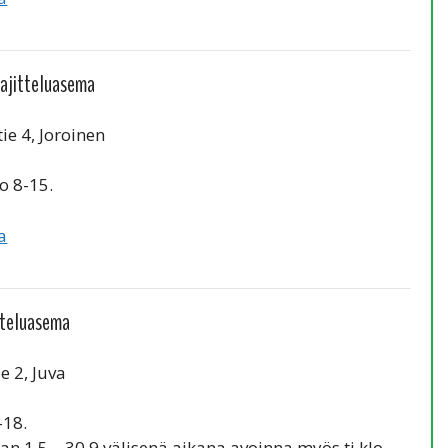
lajitteluasema
ie 4, Joroinen
o 8-15.
a
tteluasema
e 2, Juva
-18.
an 1.5 – 30.9 välisenä aikana avoinna myös ti klo