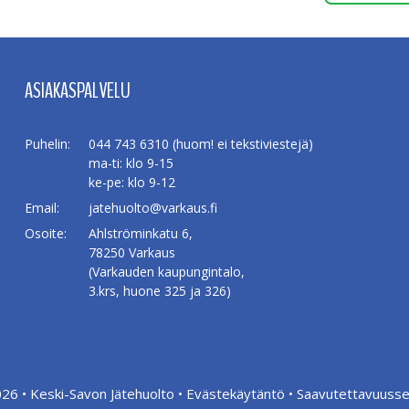
ASIAKASPALVELU
Puhelin:
044 743 6310 (huom! ei tekstiviestejä)
ma-ti: klo 9-15
ke-pe: klo 9-12
Email:
jatehuolto@varkaus.fi
Osoite:
Ahlströminkatu 6,
78250 Varkaus
(Varkauden kaupungintalo,
3.krs, huone 325 ja 326)
026 •
Keski-Savon Jätehuolto
•
Evästekäytäntö
•
Saavutettavuusse