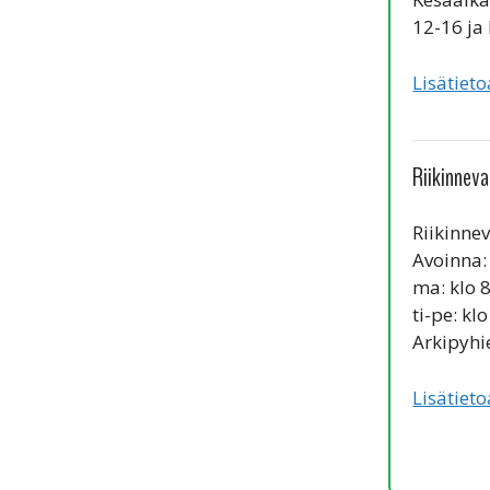
12-16 ja 
Lisätieto
Riikinneva
Riikinne
Avoinna:
ma: klo 
ti-pe: kl
Arkipyhi
Lisätieto