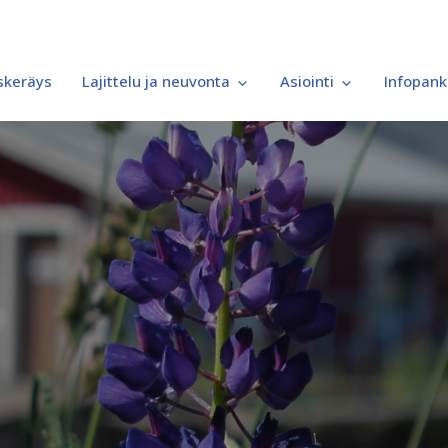
iskeräys
Lajittelu ja neuvonta
Asiointi
Infopank