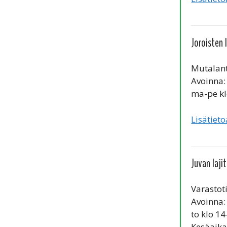
Joroisten 
Mutalant
Avoinna:
ma-pe kl
Lisätieto
Juvan laji
Varastoti
Avoinna:
to klo 14
Kesäaika