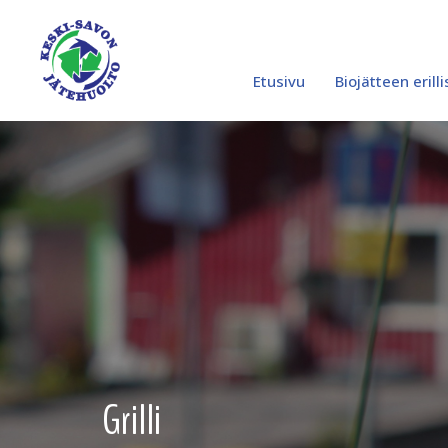
0
Siirry
sisältöön
Etusivu
Biojätteen erill
Grilli