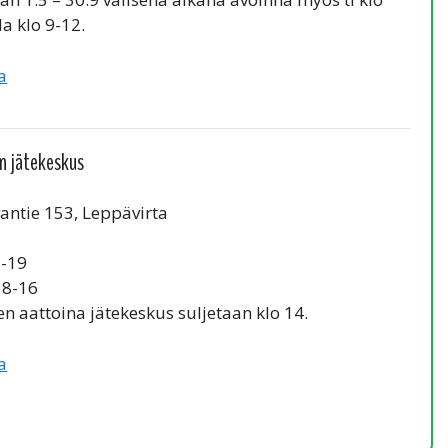
la klo 9-12.
a
n jätekeskus
vantie 153, Leppävirta
8-19
o 8-16
en aattoina jätekeskus suljetaan klo 14.
a