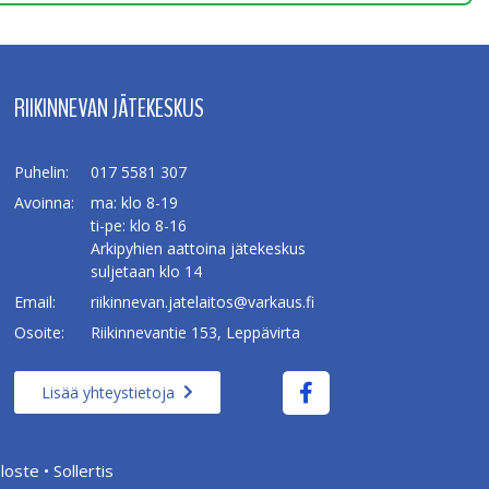
RIIKINNEVAN JÄTEKESKUS
Puhelin:
017 5581 307
Avoinna:
ma: klo 8-19
ti-pe: klo 8-16
Arkipyhien aattoina jätekeskus
suljetaan klo 14
Email:
riikinnevan.jatelaitos@varkaus.fi
Osoite:
Riikinnevantie 153, Leppävirta
Lisää yhteystietoja
loste
•
Sollertis