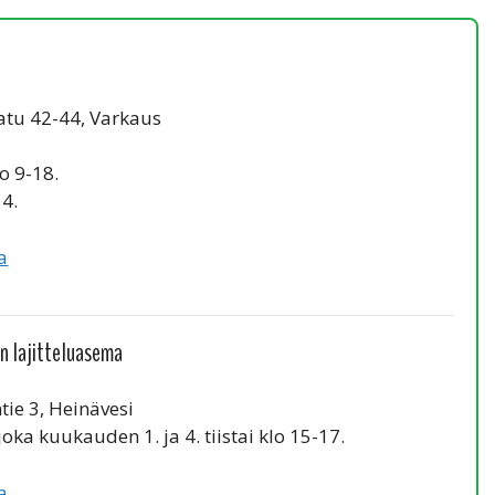
atu 42-44, Varkaus
o 9-18.
14.
a
n lajitteluasema
tie 3, Heinävesi
oka kuukauden 1. ja 4. tiistai klo 15-17.
a