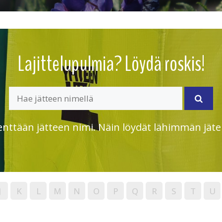
Lajittelupulmia? Löydä roskis!
enttään jätteen nimi. Näin löydät lähimmän jäte
J
K
L
M
N
O
P
Q
R
S
T
U