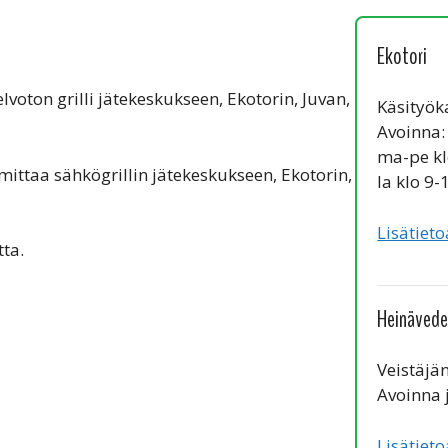
Ekotori
lvoton grilli jätekeskukseen, Ekotorin, Juvan,
Käsityök
Avoinna:
ma-pe kl
imittaa sähkögrillin jätekeskukseen, Ekotorin,
la klo 9-
Lisätieto
ta.
Heinävede
Veistäjän
Avoinna j
Lisätieto