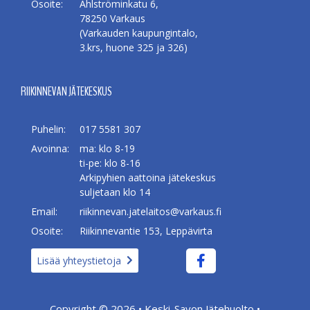
Osoite:
Ahlströminkatu 6,
78250 Varkaus
(Varkauden kaupungintalo,
3.krs, huone 325 ja 326)
RIIKINNEVAN JÄTEKESKUS
Puhelin:
017 5581 307
Avoinna:
ma: klo 8-19
ti-pe: klo 8-16
Arkipyhien aattoina jätekeskus
suljetaan klo 14
Email:
riikinnevan.jatelaitos@varkaus.fi
Osoite:
Riikinnevantie 153, Leppävirta
Lisää yhteystietoja
Copyright © 2026 •
Keski-Savon Jätehuolto
•