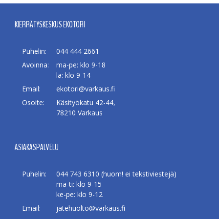
KIERRÄTYSKESKUS EKOTORI
Puhelin:
044 444 2661
Avoinna:
ma-pe: klo 9-18
la: klo 9-14
Email:
ekotori@varkaus.fi
Osoite:
Käsityökatu 42-44,
78210 Varkaus
ASIAKASPALVELU
Puhelin:
044 743 6310 (huom! ei tekstiviestejä)
ma-ti: klo 9-15
ke-pe: klo 9-12
Email:
jatehuolto@varkaus.fi