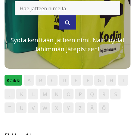
Syötä kenttään jätteen nimi. Näin löydät
lähimmän jätepisteen!
Kaikki
A
B
C
D
E
F
G
H
I
J
K
L
M
N
O
P
Q
R
S
T
U
V
W
X
Y
Z
Ä
Ö