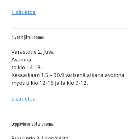
Lisätietoa
Juvan lajitteluasema
Varastotie 2, Juva
Avoinna:
to klo 14-18.
Kesäaikaan 1.5 – 30.9 välisenä aikana avoinna
myös ti klo 12-16 ja la klo 9-12.
Lisätietoa
Leppävirran lajitteluasema
Ruukintie 3, Leppävirta