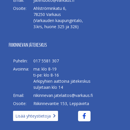
Email:
jatehuolto@varkaus.fi
Osoite:
Ahlströminkatu 6,
78250 Varkaus
(Varkauden kaupungintalo,
3.krs, huone 325 ja 326)
RIIKINNEVAN JÄTEKESKUS
Puhelin:
017 5581 307
Avoinna:
ma: klo 8-19
ti-pe: klo 8-16
Arkipyhien aattoina jätekeskus
suljetaan klo 14
Email:
riikinnevan.jatelaitos@varkaus.fi
Osoite:
Riikinnevantie 153, Leppävirta
Lisää yhteystietoja