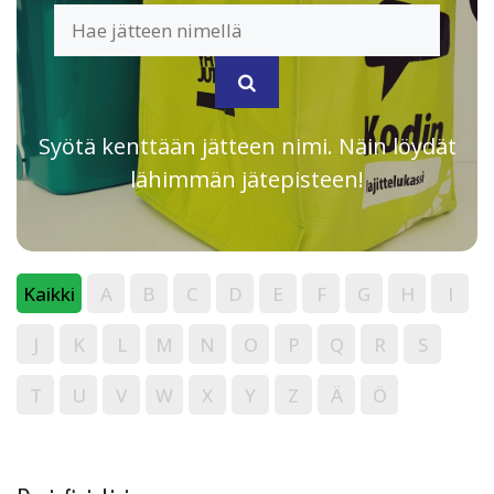
Syötä kenttään jätteen nimi. Näin löydät
lähimmän jätepisteen!
Kaikki
A
B
C
D
E
F
G
H
I
J
K
L
M
N
O
P
Q
R
S
T
U
V
W
X
Y
Z
Ä
Ö