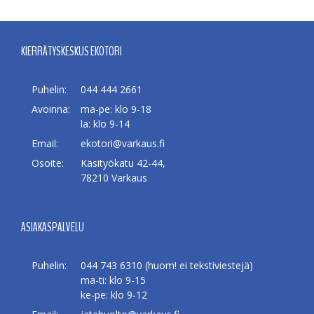
KIERRÄTYSKESKUS EKOTORI
Puhelin:
044 444 2661
Avoinna:
ma-pe: klo 9-18
la: klo 9-14
Email:
ekotori@varkaus.fi
Osoite:
Käsityökatu 42-44,
78210 Varkaus
ASIAKASPALVELU
Puhelin:
044 743 6310 (huom! ei tekstiviestejä)
ma-ti: klo 9-15
ke-pe: klo 9-12