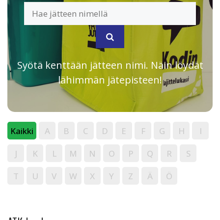
Syötä kenttään jätteen nimi. Näin löydät
lähimmän jätepisteen!
Kaikki
A
B
C
D
E
F
G
H
I
J
K
L
M
N
O
P
Q
R
S
T
U
V
W
X
Y
Z
Ä
Ö