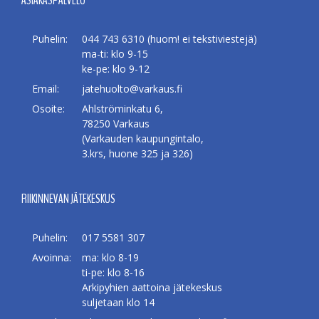
ASIAKASPALVELU
Puhelin:
044 743 6310 (huom! ei tekstiviestejä)
ma-ti: klo 9-15
ke-pe: klo 9-12
Email:
jatehuolto@varkaus.fi
Osoite:
Ahlströminkatu 6,
78250 Varkaus
(Varkauden kaupungintalo,
3.krs, huone 325 ja 326)
RIIKINNEVAN JÄTEKESKUS
Puhelin:
017 5581 307
Avoinna:
ma: klo 8-19
ti-pe: klo 8-16
Arkipyhien aattoina jätekeskus
suljetaan klo 14