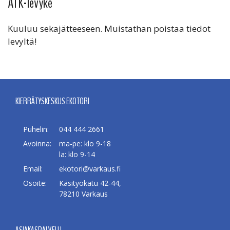
ATK-levyke
Kuuluu sekajätteeseen. Muistathan poistaa tiedot
levyltä!
KIERRÄTYSKESKUS EKOTORI
Puhelin:
044 444 2661
Avoinna:
ma-pe: klo 9-18
la: klo 9-14
Email:
ekotori@varkaus.fi
Osoite:
Käsityökatu 42-44,
78210 Varkaus