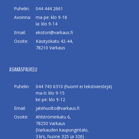
Puhelin:
044 444 2661
Avoinna:
ma-pe: klo 9-18
la: klo 9-14
Email:
ekotori@varkaus.fi
Osoite:
Käsityökatu 42-44,
78210 Varkaus
ASIAKASPALVELU
Puhelin:
044 743 6310 (huom! ei tekstiviestejä)
ma-ti: klo 9-15
ke-pe: klo 9-12
Email:
jatehuolto@varkaus.fi
Osoite:
Ahlströminkatu 6,
78250 Varkaus
(Varkauden kaupungintalo,
3.krs, huone 325 ja 326)