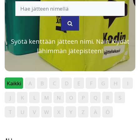
Syötä kenttään jätteen nimi. Näin löydät
lähimmän jätepisteen!
Kaikki
A
B
C
D
E
F
G
H
I
J
K
L
M
N
O
P
Q
R
S
T
U
V
W
X
Y
Z
Ä
Ö