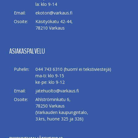
la: klo 9-14
Email:
ekotori@varkaus.fi
Osoite:
Käsityökatu 42-44,
78210 Varkaus
ASIAKASPALVELU
Puhelin:
044 743 6310 (huom! ei tekstiviestejä)
ma-ti: klo 9-15
ke-pe: klo 9-12
Email:
jatehuolto@varkaus.fi
Osoite:
Ahlströminkatu 6,
78250 Varkaus
(Varkauden kaupungintalo,
3.krs, huone 325 ja 326)