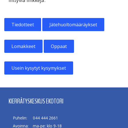
liittyviä linkkejä.
Tiedotteet
Jätehuoltomääräykset
Lomakkeet
Oppaat
Usein kysytyt kysymykset
KIERRÄTYSKESKUS EKOTORI
Puhelin:
044 444 2661
Avoinna:
ma-pe: klo 9-18