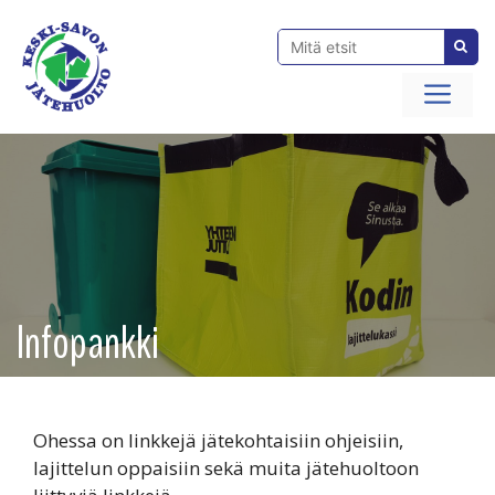
Siirry
sisältöön
Val
Infopankki
Ohessa on linkkejä jätekohtaisiin ohjeisiin,
lajittelun oppaisiin sekä muita jätehuoltoon