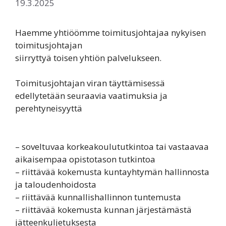
19.3.2025
Haemme yhtiöömme toimitusjohtajaa nykyisen
toimitusjohtajan
siirryttyä toisen yhtiön palvelukseen.
Toimitusjohtajan viran täyttämisessä
edellytetään seuraavia vaatimuksia ja
perehtyneisyyttä
– soveltuvaa korkeakoulututkintoa tai vastaavaa
aikaisempaa opistotason tutkintoa
– riittävää kokemusta kuntayhtymän hallinnosta
ja taloudenhoidosta
– riittävää kunnallishallinnon tuntemusta
– riittävää kokemusta kunnan järjestämästä
jätteenkuljetuksesta