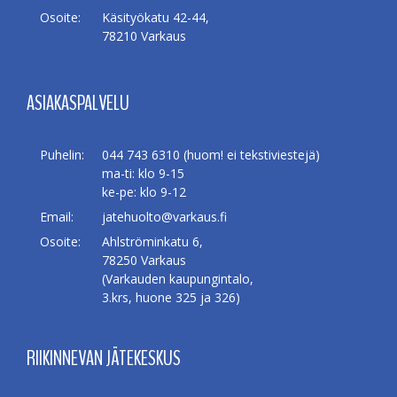
Osoite:
Käsityökatu 42-44,
78210 Varkaus
ASIAKASPALVELU
Puhelin:
044 743 6310 (huom! ei tekstiviestejä)
ma-ti: klo 9-15
ke-pe: klo 9-12
Email:
jatehuolto@varkaus.fi
Osoite:
Ahlströminkatu 6,
78250 Varkaus
(Varkauden kaupungintalo,
3.krs, huone 325 ja 326)
RIIKINNEVAN JÄTEKESKUS