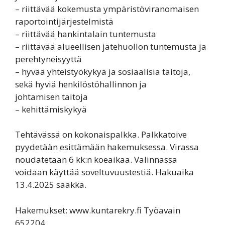
– riittävää kokemusta ympäristöviranomaisen
raportointijärjestelmistä
– riittävää hankintalain tuntemusta
– riittävää alueellisen jätehuollon tuntemusta ja
perehtyneisyyttä
– hyvää yhteistyökykyä ja sosiaalisia taitoja,
sekä hyviä henkilöstöhallinnon ja
johtamisen taitoja
– kehittämiskykyä
Tehtävässä on kokonaispalkka. Palkkatoive
pyydetään esittämään hakemuksessa. Virassa
noudatetaan 6 kk:n koeaikaa. Valinnassa
voidaan käyttää soveltuvuustestiä. Hakuaika
13.4.2025 saakka.
Hakemukset: www.kuntarekry.fi Työavain
652204