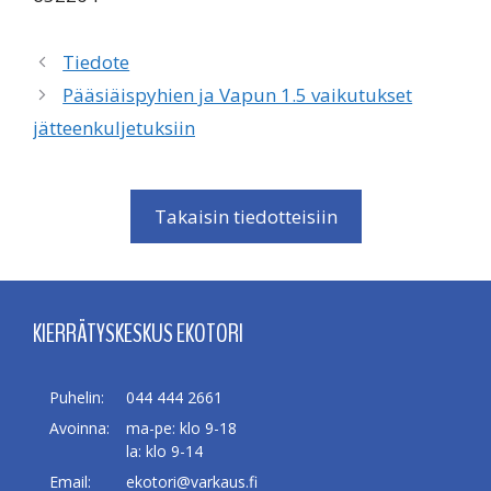
Tiedote
Pääsiäispyhien ja Vapun 1.5 vaikutukset
jätteenkuljetuksiin
Takaisin tiedotteisiin
KIERRÄTYSKESKUS EKOTORI
Puhelin:
044 444 2661
Avoinna:
ma-pe: klo 9-18
la: klo 9-14
Email:
ekotori@varkaus.fi