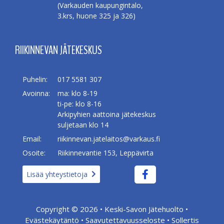
(Varkauden kaupungintalo,
3.krs, huone 325 ja 326)
RIIKINNEVAN JÄTEKESKUS
Puhelin:
017 5581 307
Avoinna:
ma: klo 8-19
ti-pe: klo 8-16
Arkipyhien aattoina jätekeskus
suljetaan klo 14
Email:
riikinnevan.jatelaitos@varkaus.fi
Osoite:
Riikinnevantie 153, Leppävirta
Lisää yhteystietoja
Copyright © 2026 •
Keski-Savon Jätehuolto
•
Evästekäytäntö
•
Saavutettavuusseloste
•
Sollertis