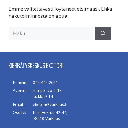
Emme valitettavasti löytäneet etsimääsi. Ehkä
hakutoiminnosta on apua.
Haku:
KIERRÄTYSKESKUS EKOTORI
Puhelin:
044 444 2661
Avoinna:
ma-pe: klo 9-18
la: klo 9-14
Email:
ekotori@varkaus.fi
Osoite:
Käsityökatu 42-44,
78210 Varkaus