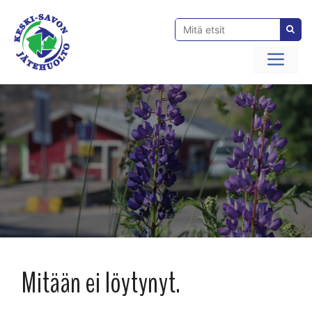
Siirry
sisältöön
Val
Mitään ei löytynyt.