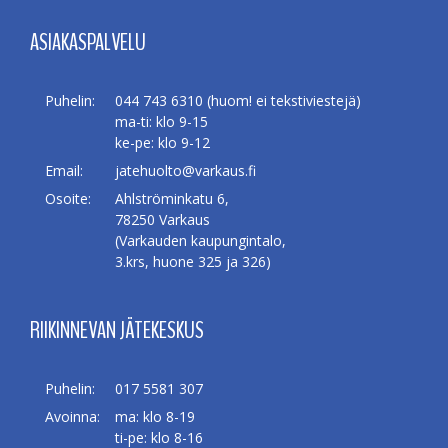
ASIAKASPALVELU
Puhelin:
044 743 6310 (huom! ei tekstiviestejä)
ma-ti: klo 9-15
ke-pe: klo 9-12
Email:
jatehuolto@varkaus.fi
Osoite:
Ahlströminkatu 6,
78250 Varkaus
(Varkauden kaupungintalo,
3.krs, huone 325 ja 326)
RIIKINNEVAN JÄTEKESKUS
Puhelin:
017 5581 307
Avoinna:
ma: klo 8-19
ti-pe: klo 8-16