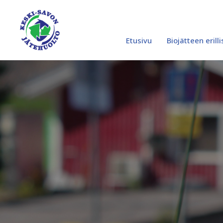
Siirry
sisältöön
Etusivu
Biojätteen erill