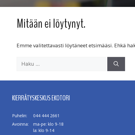
Mitään ei löytynyt.
Emme valitettavasti löytäneet etsimääsi. Ehkä h
Haku:
KIERRÄTYSKESKUS EKOTORI
Puhelin:
044 444 2661
Avoinna:
ma-pe: klo 9-18
la: klo 9-14