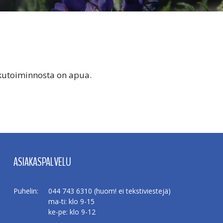
akutoiminnosta on apua.
ASIAKASPALVELU
Puhelin:
044 743 6310 (huom! ei tekstiviestejä)
ma-ti: klo 9-15
ke-pe: klo 9-12