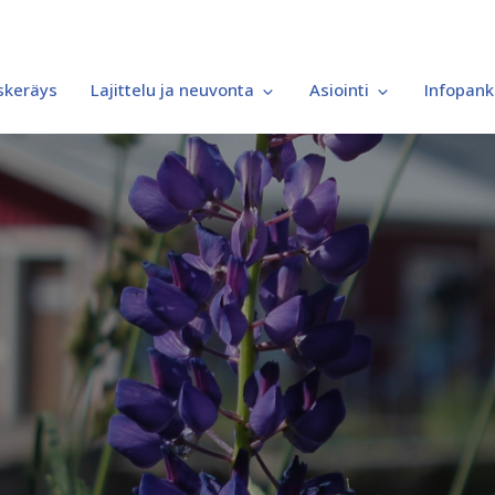
iskeräys
Lajittelu ja neuvonta
Asiointi
Infopank