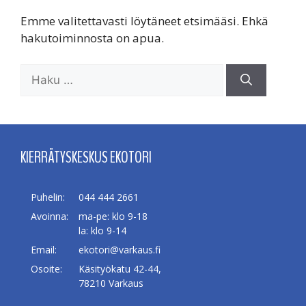
Emme valitettavasti löytäneet etsimääsi. Ehkä
hakutoiminnosta on apua.
Haku:
KIERRÄTYSKESKUS EKOTORI
Puhelin:
044 444 2661
Avoinna:
ma-pe: klo 9-18
la: klo 9-14
Email:
ekotori@varkaus.fi
Osoite:
Käsityökatu 42-44,
78210 Varkaus