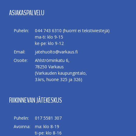
ASIAKASPALVELU
Puhelin:
044 743 6310 (huom! ei tekstiviestejä)
ma-ti: klo 9-15
ke-pe: klo 9-12
Email:
jatehuolto@varkaus.fi
Osoite:
Ahlströminkatu 6,
78250 Varkaus
(Varkauden kaupungintalo,
3.krs, huone 325 ja 326)
RIIKINNEVAN JÄTEKESKUS
Puhelin:
017 5581 307
Avoinna:
ma: klo 8-19
ti-pe: klo 8-16