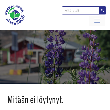
Siirry
sisältöön
Val
Mitään ei löytynyt.