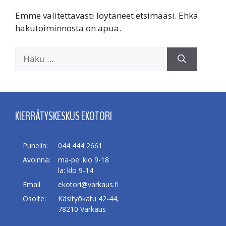
Emme valitettavasti löytäneet etsimääsi. Ehkä
hakutoiminnosta on apua.
Haku:
KIERRÄTYSKESKUS EKOTORI
Puhelin:
044 444 2661
Avoinna:
ma-pe: klo 9-18
la: klo 9-14
Email:
ekotori@varkaus.fi
Osoite:
Käsityökatu 42-44,
78210 Varkaus