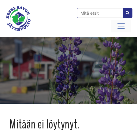
Siirry
sisältöön
Val
Mitään ei löytynyt.