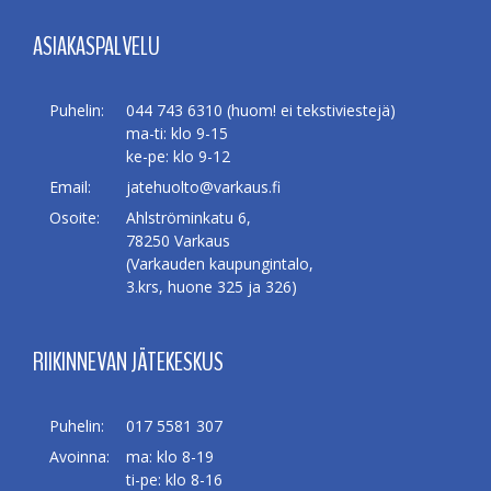
ASIAKASPALVELU
Puhelin:
044 743 6310 (huom! ei tekstiviestejä)
ma-ti: klo 9-15
ke-pe: klo 9-12
Email:
jatehuolto@varkaus.fi
Osoite:
Ahlströminkatu 6,
78250 Varkaus
(Varkauden kaupungintalo,
3.krs, huone 325 ja 326)
RIIKINNEVAN JÄTEKESKUS
Puhelin:
017 5581 307
Avoinna:
ma: klo 8-19
ti-pe: klo 8-16