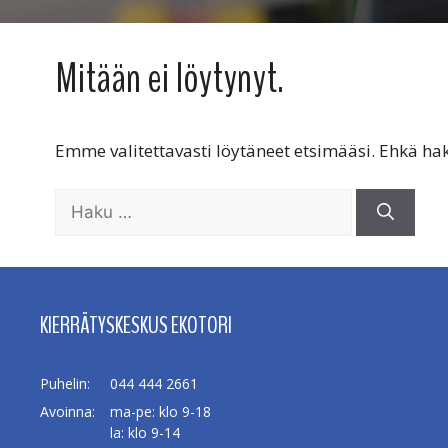
Mitään ei löytynyt.
Emme valitettavasti löytäneet etsimääsi. Ehkä h
Haku:
KIERRÄTYSKESKUS EKOTORI
Puhelin:
044 444 2661
Avoinna:
ma-pe: klo 9-18
la: klo 9-14