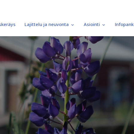
iskeräys
Lajittelu ja neuvonta
Asiointi
Infopank