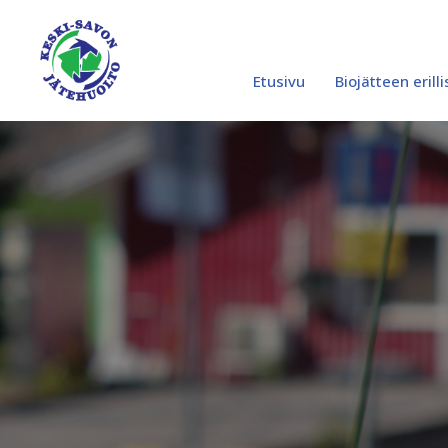
Siirry
sisältöön
Etusivu
Biojätteen erill