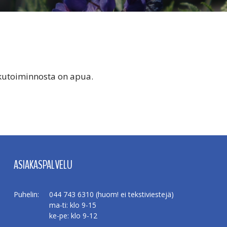
akutoiminnosta on apua.
ASIAKASPALVELU
Puhelin:
044 743 6310 (huom! ei tekstiviestejä)
ma-ti: klo 9-15
ke-pe: klo 9-12