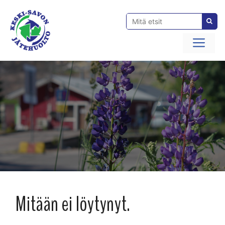
Siirry
sisältöön
Val
Mitään ei löytynyt.