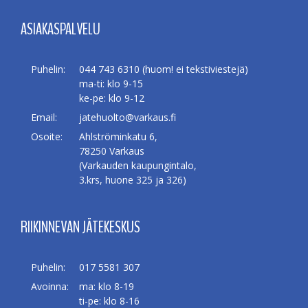
ASIAKASPALVELU
Puhelin:
044 743 6310 (huom! ei tekstiviestejä)
ma-ti: klo 9-15
ke-pe: klo 9-12
Email:
jatehuolto@varkaus.fi
Osoite:
Ahlströminkatu 6,
78250 Varkaus
(Varkauden kaupungintalo,
3.krs, huone 325 ja 326)
RIIKINNEVAN JÄTEKESKUS
Puhelin:
017 5581 307
Avoinna:
ma: klo 8-19
ti-pe: klo 8-16