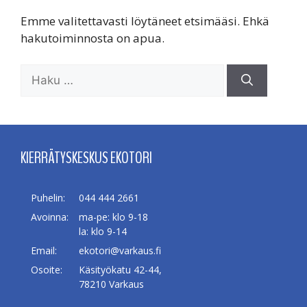
Emme valitettavasti löytäneet etsimääsi. Ehkä
hakutoiminnosta on apua.
Haku:
KIERRÄTYSKESKUS EKOTORI
Puhelin:
044 444 2661
Avoinna:
ma-pe: klo 9-18
la: klo 9-14
Email:
ekotori@varkaus.fi
Osoite:
Käsityökatu 42-44,
78210 Varkaus