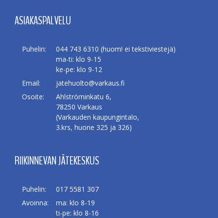
ASIAKASPALVELU
Puhelin:
044 743 6310 (huom! ei tekstiviestejä)
ma-ti: klo 9-15
ke-pe: klo 9-12
Email:
jatehuolto@varkaus.fi
Osoite:
Ahlströminkatu 6,
78250 Varkaus
(Varkauden kaupungintalo,
3.krs, huone 325 ja 326)
RIIKINNEVAN JÄTEKESKUS
Puhelin:
017 5581 307
Avoinna:
ma: klo 8-19
ti-pe: klo 8-16