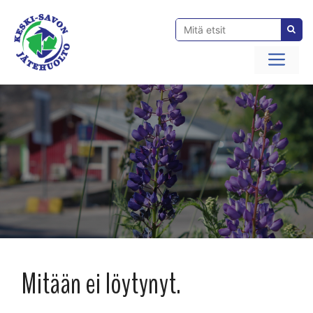
Siirry
sisältöön
Val
Mitään ei löytynyt.