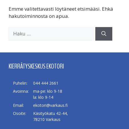
Emme valitettavasti löytäneet etsimääsi. Ehkä
hakutoiminnosta on apua.
Haku:
KIERRÄTYSKESKUS EKOTORI
Puhelin:
044 444 2661
Avoinna:
ma-pe: klo 9-18
la: klo 9-14
Email:
ekotori@varkaus.fi
Osoite:
Käsityökatu 42-44,
78210 Varkaus