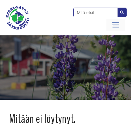
Siirry
sisältöön
Val
Mitään ei löytynyt.