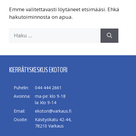
Emme valitettavasti löytäneet etsimääsi. Ehkä
hakutoiminnosta on apua.
Haku:
KIERRÄTYSKESKUS EKOTORI
Puhelin:
044 444 2661
Avoinna:
ma-pe: klo 9-18
la: klo 9-14
Email:
ekotori@varkaus.fi
Osoite:
Käsityökatu 42-44,
78210 Varkaus