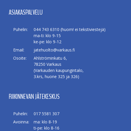
ASIAKASPALVELU
Puhelin:
044 743 6310 (huom! ei tekstiviestejä)
ma-ti: klo 9-15
ke-pe: klo 9-12
Email:
jatehuolto@varkaus.fi
Osoite:
Ahlströminkatu 6,
78250 Varkaus
(Varkauden kaupungintalo,
3.krs, huone 325 ja 326)
RIIKINNEVAN JÄTEKESKUS
Puhelin:
017 5581 307
Avoinna:
ma: klo 8-19
ti-pe: klo 8-16