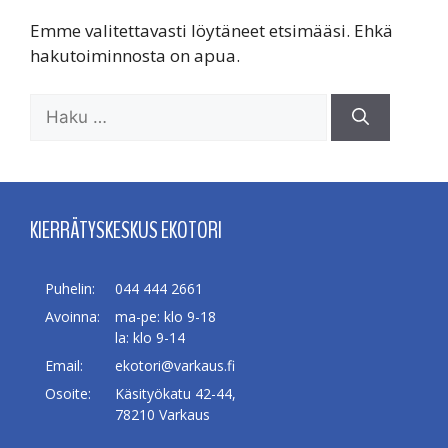
Emme valitettavasti löytäneet etsimääsi. Ehkä
hakutoiminnosta on apua.
Haku:
KIERRÄTYSKESKUS EKOTORI
Puhelin:
044 444 2661
Avoinna:
ma-pe: klo 9-18
la: klo 9-14
Email:
ekotori@varkaus.fi
Osoite:
Käsityökatu 42-44,
78210 Varkaus