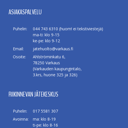
ASIAKASPALVELU
Puhelin:
044 743 6310 (huom! ei tekstiviestejä)
ma-ti: klo 9-15
ke-pe: klo 9-12
Email:
jatehuolto@varkaus.fi
Osoite:
Ahlströminkatu 6,
78250 Varkaus
(Varkauden kaupungintalo,
3.krs, huone 325 ja 326)
RIIKINNEVAN JÄTEKESKUS
Puhelin:
017 5581 307
Avoinna:
ma: klo 8-19
ti-pe: klo 8-16