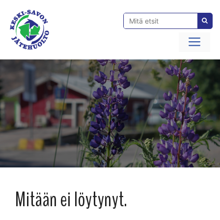
Siirry
sisältöön
Val
Mitään ei löytynyt.