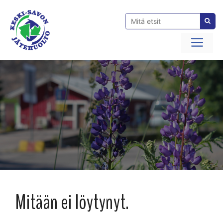
Siirry
sisältöön
Val
Mitään ei löytynyt.