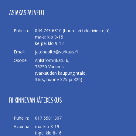
ASIAKASPALVELU
Puhelin:
044 743 6310 (huom! ei tekstiviestejä)
ma-ti: klo 9-15
ke-pe: klo 9-12
Email:
jatehuolto@varkaus.fi
Osoite:
Ahlströminkatu 6,
78250 Varkaus
(Varkauden kaupungintalo,
3.krs, huone 325 ja 326)
RIIKINNEVAN JÄTEKESKUS
Puhelin:
017 5581 307
Avoinna:
ma: klo 8-19
ti-pe: klo 8-16