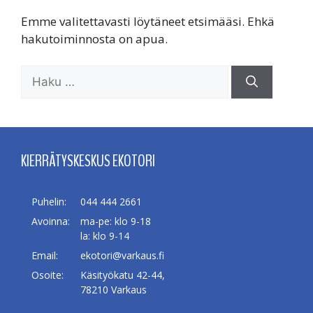
Emme valitettavasti löytäneet etsimääsi. Ehkä
hakutoiminnosta on apua.
Haku:
KIERRÄTYSKESKUS EKOTORI
Puhelin:
044 444 2661
Avoinna:
ma-pe: klo 9-18
la: klo 9-14
Email:
ekotori@varkaus.fi
Osoite:
Käsityökatu 42-44,
78210 Varkaus