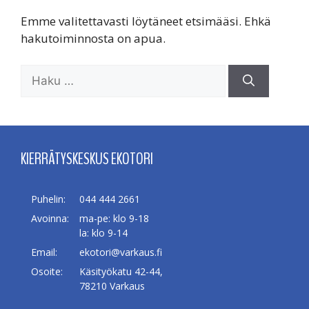
Emme valitettavasti löytäneet etsimääsi. Ehkä
hakutoiminnosta on apua.
Haku:
KIERRÄTYSKESKUS EKOTORI
Puhelin:
044 444 2661
Avoinna:
ma-pe: klo 9-18
la: klo 9-14
Email:
ekotori@varkaus.fi
Osoite:
Käsityökatu 42-44,
78210 Varkaus