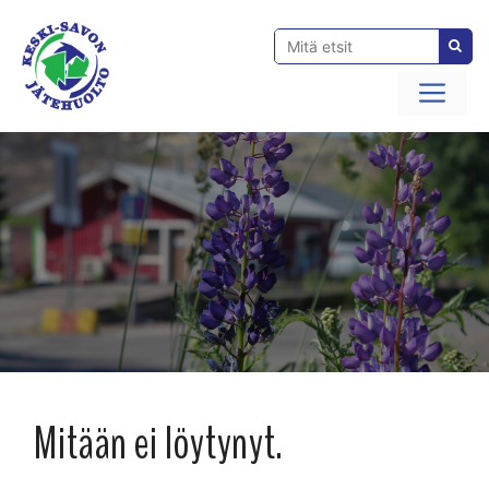
Siirry
sisältöön
Val
Mitään ei löytynyt.