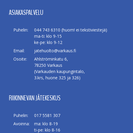
ASIAKASPALVELU
Puhelin:
044 743 6310 (huom! ei tekstiviestejä)
ma-ti: klo 9-15
ke-pe: klo 9-12
Email:
jatehuolto@varkaus.fi
Osoite:
Ahlströminkatu 6,
78250 Varkaus
(Varkauden kaupungintalo,
3.krs, huone 325 ja 326)
RIIKINNEVAN JÄTEKESKUS
Puhelin:
017 5581 307
Avoinna:
ma: klo 8-19
ti-pe: klo 8-16