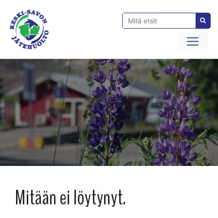
Siirry
sisältöön
Val
Mitään ei löytynyt.