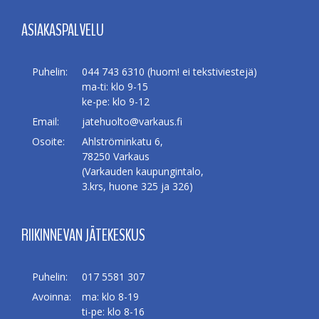
ASIAKASPALVELU
Puhelin:
044 743 6310 (huom! ei tekstiviestejä)
ma-ti: klo 9-15
ke-pe: klo 9-12
Email:
jatehuolto@varkaus.fi
Osoite:
Ahlströminkatu 6,
78250 Varkaus
(Varkauden kaupungintalo,
3.krs, huone 325 ja 326)
RIIKINNEVAN JÄTEKESKUS
Puhelin:
017 5581 307
Avoinna:
ma: klo 8-19
ti-pe: klo 8-16