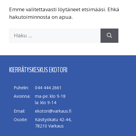
Emme valitettavasti löytäneet etsimääsi. Ehkä
hakutoiminnosta on apua.
Haku:
KIERRÄTYSKESKUS EKOTORI
Puhelin:
044 444 2661
Avoinna:
ma-pe: klo 9-18
la: klo 9-14
Email:
ekotori@varkaus.fi
Osoite:
Käsityökatu 42-44,
78210 Varkaus