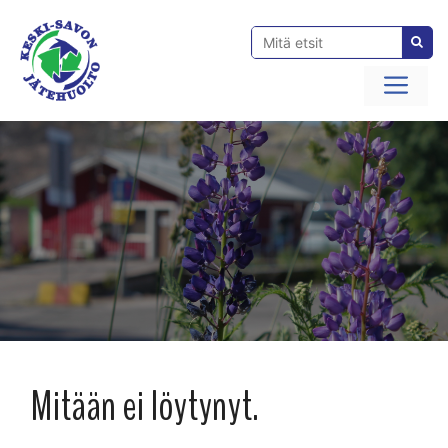
Siirry
sisältöön
Val
Mitään ei löytynyt.