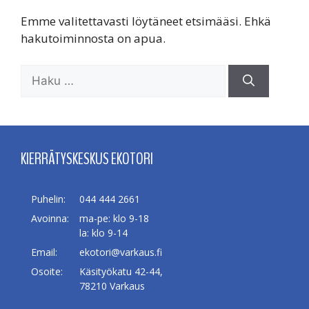
Emme valitettavasti löytäneet etsimääsi. Ehkä
hakutoiminnosta on apua.
Haku:
KIERRÄTYSKESKUS EKOTORI
Puhelin:
044 444 2661
Avoinna:
ma-pe: klo 9-18
la: klo 9-14
Email:
ekotori@varkaus.fi
Osoite:
Käsityökatu 42-44,
78210 Varkaus