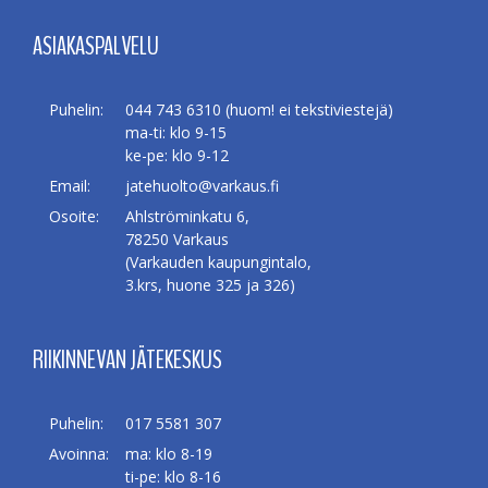
ASIAKASPALVELU
Puhelin:
044 743 6310 (huom! ei tekstiviestejä)
ma-ti: klo 9-15
ke-pe: klo 9-12
Email:
jatehuolto@varkaus.fi
Osoite:
Ahlströminkatu 6,
78250 Varkaus
(Varkauden kaupungintalo,
3.krs, huone 325 ja 326)
RIIKINNEVAN JÄTEKESKUS
Puhelin:
017 5581 307
Avoinna:
ma: klo 8-19
ti-pe: klo 8-16