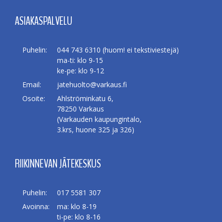
ASIAKASPALVELU
Puhelin:
044 743 6310 (huom! ei tekstiviestejä)
ma-ti: klo 9-15
ke-pe: klo 9-12
Email:
jatehuolto@varkaus.fi
Osoite:
Ahlströminkatu 6,
78250 Varkaus
(Varkauden kaupungintalo,
3.krs, huone 325 ja 326)
RIIKINNEVAN JÄTEKESKUS
Puhelin:
017 5581 307
Avoinna:
ma: klo 8-19
ti-pe: klo 8-16