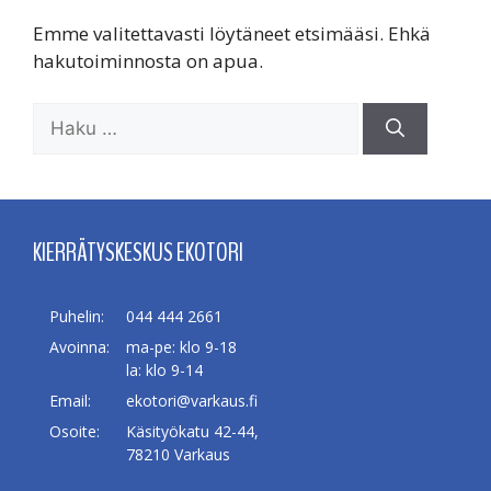
Emme valitettavasti löytäneet etsimääsi. Ehkä
hakutoiminnosta on apua.
Haku:
KIERRÄTYSKESKUS EKOTORI
Puhelin:
044 444 2661
Avoinna:
ma-pe: klo 9-18
la: klo 9-14
Email:
ekotori@varkaus.fi
Osoite:
Käsityökatu 42-44,
78210 Varkaus