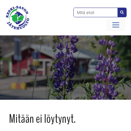
Siirry
sisältöön
Val
Mitään ei löytynyt.